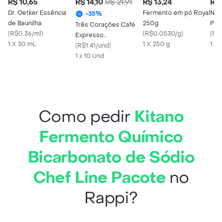
R$ 10,65
R$ 14,10
R$ 21,91
R$ 13,24
R$ 
Dr. Oetker Essência
Fermento em pó Royal
Nes
-
35
%
de Baunilha
250g
Pó 
Três Corações Café
(
R$0.36/ml
)
(
R$0.0530/g
)
(
R$
Expresso
1 X 30 mL
1 X 250 g
1 X
Descafeinado
(
R$1.41/und
)
1 x 10 Und
Como pedir
Kitano
Fermento Químico
Bicarbonato de Sódio
Chef Line Pacote
no
Rappi?