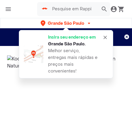
Grande São Paulo
Cadastre-se
Novo no Rappi?
e aproveite...
Insira seu endereço em
Entregas grátis por 15 dias!
Aplicam T&C
Grande São Paulo
.
Melhor serviço,
entregas mais rápidas e
preços mais
convenientes!