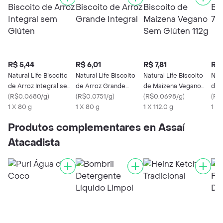
R$ 5,44
R$ 6,01
R$ 7,81
R$ 
Natural Life Biscoito
Natural Life Biscoito
Natural Life Biscoito
Natu
de Arroz Integral sem
de Arroz Grande
de Maizena Vegano
de 
Glúten
(
R$0.0680/g
)
Integral
(
R$0.0751/g
)
Sem Glúten 112g
(
R$0.0698/g
)
(
R$
1 X 80 g
1 X 80 g
1 X 112.0 g
1 X 
Produtos complementares en Assaí
Atacadista