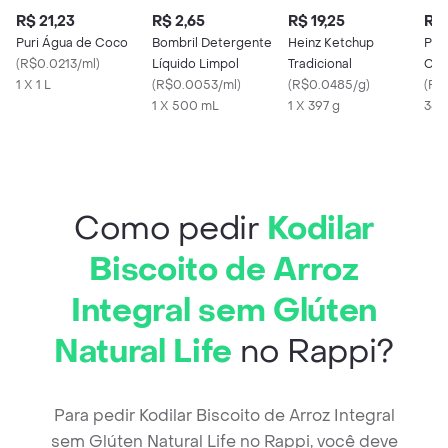
R$ 21,23
R$ 2,65
R$ 19,25
R$ 
Puri Água de Coco
Bombril Detergente
Heinz Ketchup
Pei
(
R$0.0213/ml
)
Líquido Limpol
Tradicional
Coz
1 X 1 L
(
R$0.0053/ml
)
(
R$0.0485/g
)
Aur
(
R$
1 X 500 mL
1 X 397 g
360
Como pedir
Kodilar
Biscoito de Arroz
Integral sem Glúten
Natural Life
no Rappi?
Para pedir Kodilar Biscoito de Arroz Integral
sem Glúten Natural Life no Rappi, você deve