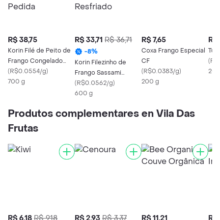
R$ 38,75
R$ 33,71
R$ 36,71
R$ 7,65
R$ 
Korin Filé de Peito de
Coxa Frango Especial
Tul
-
8
%
Frango Congelado
CF
(
R$0
Korin Filezinho de
Boa Pedida
(
R$0.0554/g
)
(
R$0.0383/g
)
200
Frango Sassami
700 g
200 g
Resfriado
(
R$0.0562/g
)
600 g
Produtos complementares en Vila Das
Frutas
R$ 6,18
R$ 9,18
R$ 2,93
R$ 3,37
R$ 11,21
R$ 