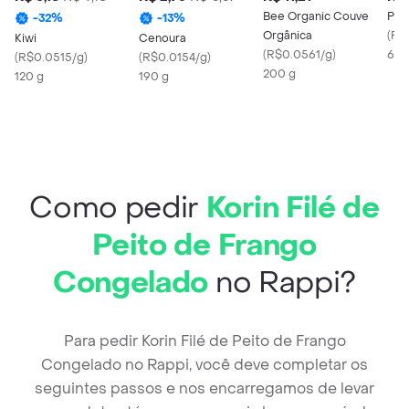
Bee Organic Couve
Pão
-
32
%
-
13
%
Orgânica
(
R$
Kiwi
Cenoura
(
R$0.0561/g
)
60 
(
R$0.0515/g
)
(
R$0.0154/g
)
200 g
120 g
190 g
Como pedir
Korin Filé de
Peito de Frango
Congelado
no Rappi?
Para pedir Korin Filé de Peito de Frango
Congelado no Rappi, você deve completar os
seguintes passos e nos encarregamos de levar