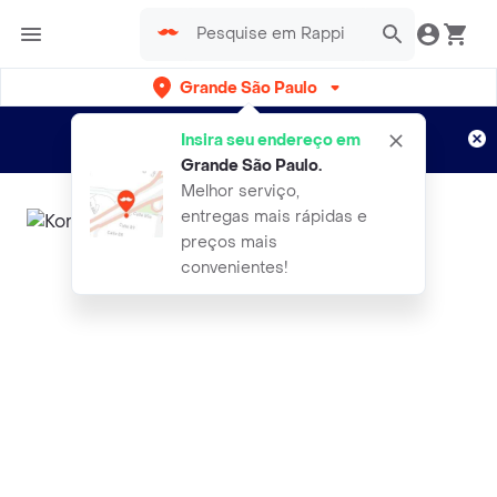
Grande São Paulo
Cadastre-se
Novo no Rappi?
e aproveite...
Insira seu endereço em
Entregas grátis por 15 dias!
Aplicam T&C
Grande São Paulo
.
Melhor serviço,
entregas mais rápidas e
preços mais
convenientes!