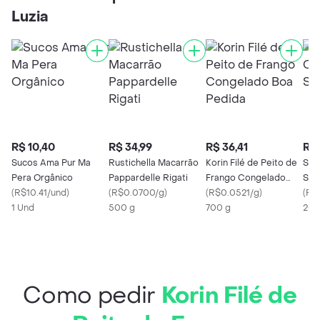
Luzia
R$ 10,40
R$ 34,99
R$ 36,41
R$ 
Sucos Ama Pur Ma
Rustichella Macarrão
Korin Filé de Peito de
Sai
Pera Orgânico
Pappardelle Rigati
Frango Congelado
Shi
(
R$10.41/und
)
(
R$0.0700/g
)
Boa Pedida
(
R$0.0521/g
)
(
R$0
1 Und
500 g
700 g
200
Como pedir
Korin Filé de