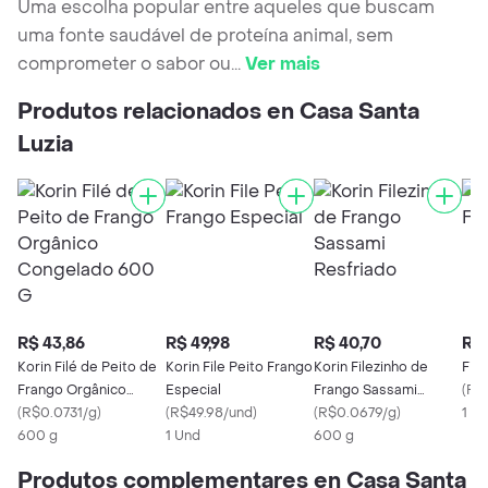
Uma escolha popular entre aqueles que buscam
uma fonte saudável de proteína animal, sem
comprometer o sabor ou
...
Ver mais
Produtos relacionados en Casa Santa
Luzia
R$ 43,86
R$ 49,98
R$ 40,70
R$ 
Korin Filé de Peito de
Korin File Peito Frango
Korin Filezinho de
File
Frango Orgânico
Especial
Frango Sassami
(
R$
Congelado 600 G
(
R$0.0731/g
)
(
R$49.98/und
)
Resfriado
(
R$0.0679/g
)
1 U
600 g
1 Und
600 g
Produtos complementares en Casa Santa