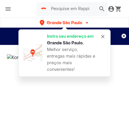
Grande São Paulo
Cadastre-se
Novo no Rappi?
e aproveite...
Insira seu endereço em
Entregas grátis por 15 dias!
Aplicam T&C
Grande São Paulo
.
Melhor serviço,
entregas mais rápidas e
preços mais
convenientes!