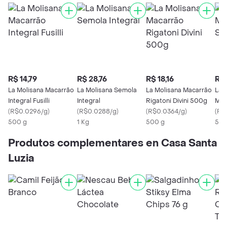
R$ 14,79
R$ 28,76
R$ 18,16
R$ 
La Molisana Macarrão
La Molisana Semola
La Molisana Macarrão
La 
Integral Fusilli
Integral
Rigatoni Divini 500g
Mac
(
R$0.0296/g
)
(
R$0.0288/g
)
(
R$0.0364/g
)
(
R$
500 g
1 Kg
500 g
500
Produtos complementares en Casa Santa
Luzia