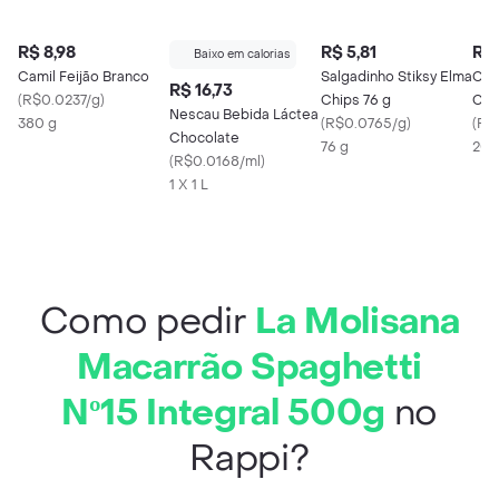
R$ 8,98
R$ 5,81
R$ 
Baixo em calorias
Camil Feijão Branco
Salgadinho Stiksy Elma
Cat
R$ 16,73
(
R$0.0237/g
)
Chips 76 g
Cre
Nescau Bebida Láctea
380 g
(
R$0.0765/g
)
(
R$
Chocolate
76 g
200
(
R$0.0168/ml
)
1 X 1 L
Como pedir
La Molisana
Macarrão Spaghetti
Nº15 Integral 500g
no
Rappi?