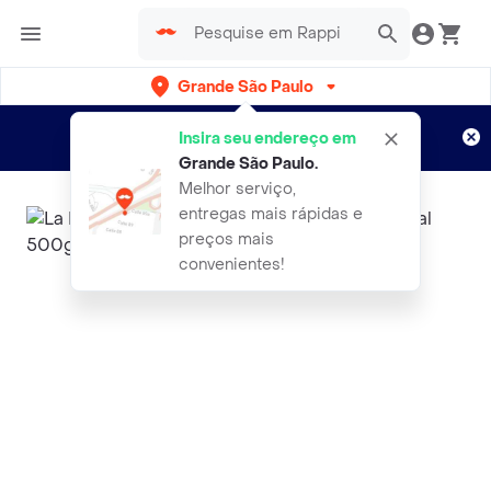
Grande São Paulo
Cadastre-se
Novo no Rappi?
e aproveite...
Insira seu endereço em
Entregas grátis por 15 dias!
Aplicam T&C
Grande São Paulo
.
Melhor serviço,
entregas mais rápidas e
preços mais
convenientes!