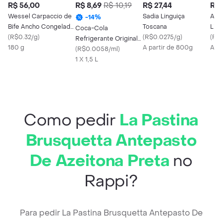
R$ 56,00
R$ 8,69
R$ 10,19
R$ 27,44
R$ 
Wessel Carpaccio de
Sadia Linguiça
Alca
-
14
%
Bife Ancho Congelado
Toscana
Lim
Coca-Cola
180 g
(
R$0.32/g
)
(
R$0.0275/g
)
(
R$
Refrigerante Original
180 g
A partir de 800g
Apr
1.5l
(
R$0.0058/ml
)
1 X 1,5 L
Como pedir
La Pastina
Brusquetta Antepasto
De Azeitona Preta
no
Rappi?
Para pedir La Pastina Brusquetta Antepasto De