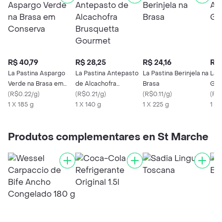
R$ 40,79
R$ 28,25
R$ 24,16
R$ 
La Pastina Aspargo
La Pastina Antepasto
La Pastina Berinjela na
La 
Verde na Brasa em
de Alcachofra
Brasa
Gre
Conserva
(
R$0.22/g
)
Brusquetta Gourmet
(
R$0.21/g
)
(
R$0.11/g
)
(
R$
1 X 185 g
1 X 140 g
1 X 225 g
1 X
Produtos complementares en St Marche