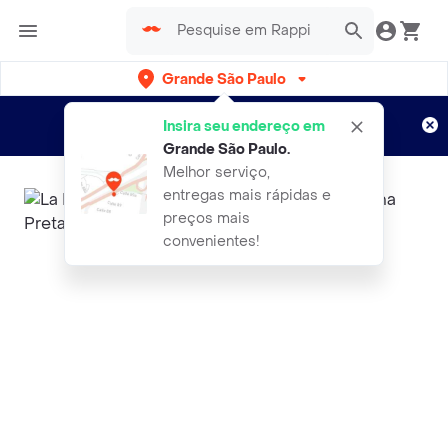
Grande São Paulo
Cadastre-se
Novo no Rappi?
e aproveite...
Insira seu endereço em
Entregas grátis por 15 dias!
Aplicam T&C
Grande São Paulo
.
Melhor serviço,
entregas mais rápidas e
preços mais
convenientes!