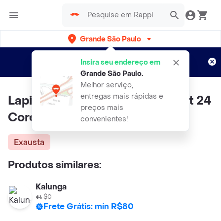
Grande São Paulo
Cadastre-se
Novo no Rappi?
e aproveite...
Insira seu endereço em
Entregas grátis por 15 dias!
Aplicam T&C
Grande São Paulo
.
Melhor serviço,
entregas mais rápidas e
Lapis de Cor Ecolápis Supersoft 24
preços mais
Cores Ref.210724 Faber Castell
convenientes!
Exausta
Produtos similares:
Kalunga
$0
Frete Grátis: mín R$80