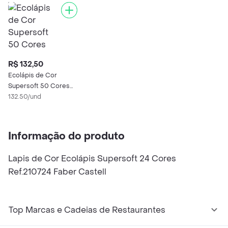
R$ 132,50
Ecolápis de Cor
Supersoft 50 Cores
Ref.210750 Faber
132.50/und
Castell
Informação do produto
Lapis de Cor Ecolápis Supersoft 24 Cores
Ref.210724 Faber Castell
Top Marcas e Cadeias de Restaurantes