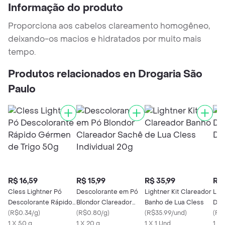
Informação do produto
Proporciona aos cabelos clareamento homogêneo,
deixando-os macios e hidratados por muito mais
tempo.
Produtos relacionados en Drogaria São
Paulo
R$ 16,59
R$ 15,99
R$ 35,99
R$ 
Cless Lightner Pó
Descolorante em Pó
Lightner Kit Clareador
Lig
Descolorante Rápido
Blondor Clareador
Banho de Lua Cless
Des
Gérmen de Trigo 50g
(
R$0.34/g
)
Sachê Individual 20g
(
R$0.80/g
)
(
R$35.99/und
)
Dia
(
R$
1 X 50 g
1 X 20 g
1 X 1 Und
1 X 