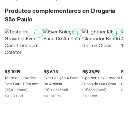
Produtos complementares en Drogaria
São Paulo
R$ 10,19
R$ 6,73
R$ 35,99
R$ 
Teste de Gravidez
Ever Solução A Base
Lightner Kit Clareador
Eve
Ever Care 1 Tira com
De Amônia
Banho de Lua Cless
Oxi
Coletor
(
R$10.19/und
)
(
R$0.0673/ml
)
(
R$35.99/und
)
(
R$
1 X 1.0 Und
1 X 100 mL
1 X 1 Und
1 X