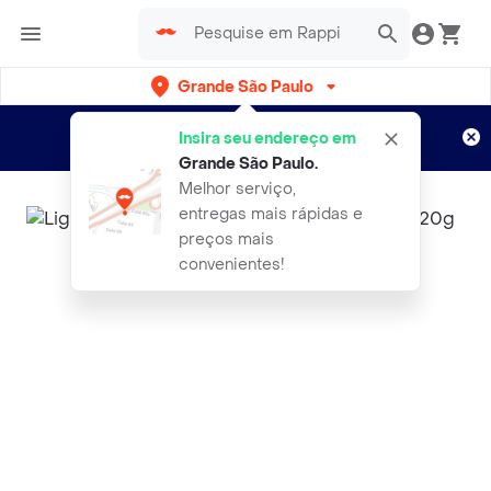
Grande São Paulo
Cadastre-se
Novo no Rappi?
e aproveite...
Insira seu endereço em
Entregas grátis por 15 dias!
Aplicam T&C
Grande São Paulo
.
Melhor serviço,
entregas mais rápidas e
preços mais
convenientes!