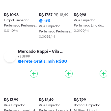
R$ 10,98
R$ 17,57
R$ 18,49
R$ 9,98
R
Limpol Limpador
Veja Limpador
L
-
5
%
Perfumado Perfumes
Perfumado Lírio do
L
Veja Limpador
Elegance
0.0110/ml
Nilo 1 L
0.0100/ml
0
Perfumado Perfumes
Algodão e Jasmim
0.0088/ml
Mercado Rappi - Vila Olimpia
$9.99
Frete Grátis: mín R$80
R$ 13,99
R$ 12,49
R$ 7,99
R
Veja Limpador
Veja Limpador
Bombril Limpador
L
Perfumado Jasmim do
Perfumado Lavanda da
Multiuso Limpol
M