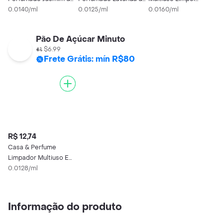
Caribe
0.0140/ml
França
0.0125/ml
Clássico
0.0160/ml
0
Pão De Açúcar Minuto
$6.99
Frete Grátis: mín R$80
R$ 12,74
Casa & Perfume
Limpador Multiuso E
Sensualidade
0.0128/ml
Informação do produto