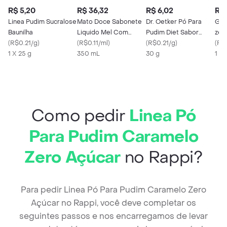
R$ 5,20
R$ 36,32
R$ 6,02
R$ 
Linea Pudim Sucralose
Mato Doce Sabonete
Dr. Oetker Pó Para
Gel
Baunilha
Liquido Mel Com
Pudim Diet Sabor
zer
(
R$0.21/g
)
Aveia
(
R$0.11/ml
)
Chocolate
(
R$0.21/g
)
12g
(
R$
1 X 25 g
350 mL
30 g
1 X 
Como pedir
Linea Pó
Para Pudim Caramelo
Zero Açúcar
no Rappi?
Para pedir Linea Pó Para Pudim Caramelo Zero
Açúcar no Rappi, você deve completar os
seguintes passos e nos encarregamos de levar