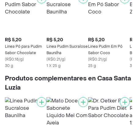
R$ 5,20
R$ 5,20
R$ 5,20
R$ 
Linea Pó para Pudim
Linea Pudim Sucralose
Linea Pudim Em Pó
Lin
Sabor Chocolate
Baunilha
Sabor Coco
Bau
(
R$0.18/g
)
(
R$0.21/g
)
(
R$0.21/g
)
(
R$
30 g
1 X 25 g
25 g
300
Produtos complementares en Casa Santa
Luzia