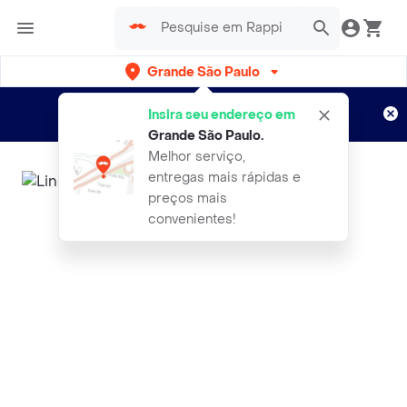
Grande São Paulo
Cadastre-se
Novo no Rappi?
e aproveite...
Insira seu endereço em
Entregas grátis por 15 dias!
Aplicam T&C
Grande São Paulo
.
Melhor serviço,
entregas mais rápidas e
preços mais
convenientes!