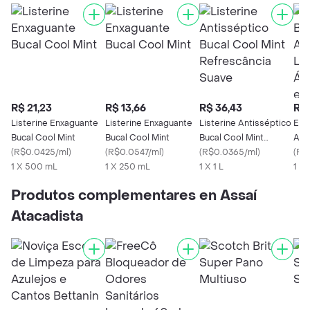
R$ 21,23
R$ 13,66
R$ 36,43
R$ 
Listerine Enxaguante
Listerine Enxaguante
Listerine Antisséptico
Enx
Bucal Cool Mint
Bucal Cool Mint
Bucal Cool Mint
Ant
(
R$0.0425/ml
)
(
R$0.0547/ml
)
Refrescância Suave
(
R$0.0365/ml
)
Zer
(
R$
1 X 500 mL
1 X 250 mL
1 X 1 L
e H
1 L
Produtos complementares en Assaí
Atacadista