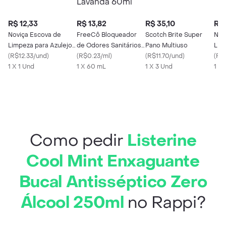
R$ 12,33
R$ 13,82
R$ 35,10
R$ 
Noviça Escova de
FreeCô Bloqueador
Scotch Brite Super
Nos
Limpeza para Azulejos
de Odores Sanitários
Pano Multiuso
Lix
e Cantos Bettanin
(
R$12.33/und
)
Lavanda 60ml
(
R$0.23/ml
)
(
R$11.70/und
)
(
R$1
1 X 1 Und
1 X 60 mL
1 X 3 Und
1 X
Como pedir
Listerine
Cool Mint Enxaguante
Bucal Antisséptico Zero
Álcool 250ml
no Rappi?