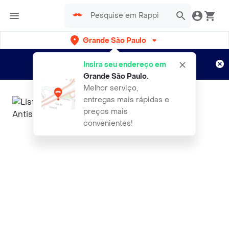
Grande São Paulo
Cadastre-se
Novo no Rappi?
e aproveite...
Insira seu endereço em
Entregas grátis por 15 dias!
Aplicam T&C
Grande São Paulo
.
Melhor serviço,
entregas mais rápidas e
preços mais
convenientes!