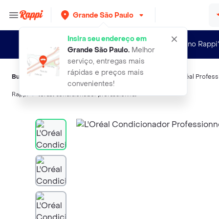
Grande São Paulo
Insira seu endereço em
Novo no Rappi
Grande São Paulo
.
Melhor
serviço, entregas mais
rápidas e preços mais
Buscas relacionadas:
Condicionador
,
Pro
,
Serie Expert
,
L'Oréal Profess
convenientes!
Rappi
loreal condicionador professionnel