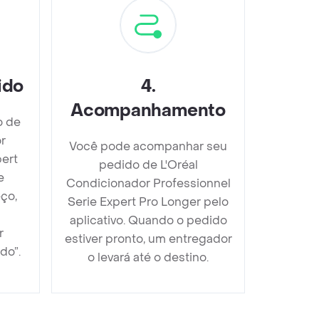
ido
4
.
Acompanhamento
o de
r
Você pode acompanhar seu
pert
pedido de L'Oréal
e
Condicionador Professionnel
ço,
Serie Expert Pro Longer pelo
aplicativo. Quando o pedido
r
estiver pronto, um entregador
do”.
o levará até o destino.