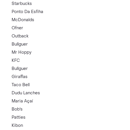
Starbucks
Ponto Da Esfiha
McDonalds
Ofner
Outback
Bullguer
Mr Hoppy
KFC
Bullguer
Giraffas
Taco Bell
Dudu Lanches
Maria Açaí
Bob's
Patties
Kibon