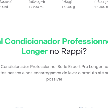
alurônico Sephora
$35/und
)
Masquintense
(
R$2.16/ml
)
Tratamento Pro
(
R$1/g
)
Pro Long
(
R$0.47/
llection
x 1 Und
1 x 200 mL
Longer
1 X 250 g
1 X 300 
al Condicionador Professionn
Longer
no Rappi?
l Condicionador Professionnel Serie Expert Pro Longer n
tes passos e nos encarregamos de levar o produto até s
possível