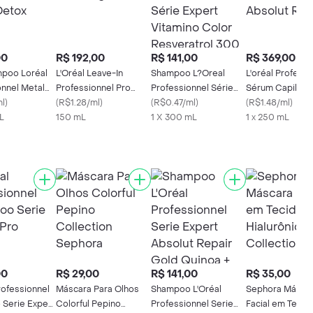
00
R$ 192,00
R$ 141,00
R$ 369,00
poo Loréal
L'Oréal Leave-In
Shampoo L?Oreal
L'oréal Professi
onnel Metal
Professionnel Pro
Professionnel Série
Sérum Capilar 
ml
)
Longer
(
R$1.28/ml
)
Expert Vitamino Color
(
R$0.47/ml
)
Repair
(
R$1.48/ml
)
L
150 mL
1 X 300 mL
Resveratrol 300 Ml
1 x 250 mL
00
R$ 29,00
R$ 141,00
R$ 35,00
rofessionnel
Máscara Para Olhos
Shampoo L'Oréal
Sephora Másca
Serie Expert
Colorful Pepino
Professionnel Serie
Facial em Tecid