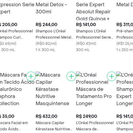
$ 205,00
R$ 244,00
R$ 141,00
R$ 311,
Oréal Professionnel
Shampoo L'Oréal
Shampoo L'Oréal
Pré-sham
ampoo Curl
Professionnel Metal
Professionnel Serie
Professi
pression Serie
$0.69/ml
)
Detox - 300ml
(
R$0.82/ml
)
Expert Absolut Repair
(
R$0.47/ml
)
Detox
(
R$1.25/
pert
X 300 mL
1 X 300 mL
Gold Quinoa + Protein
300 mL
1 x 250 m
300 Ml
 35,00
R$ 432,00
R$ 249,00
R$ 141,
scara Facial em
Máscara Capilar
L'Oréal Professionnel
L'Oréal P
cido Ácido
Kérastase Nutritive
Máscara de
Shampoo 