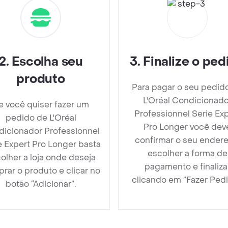
2
.
Escolha seu
3
.
Finalize o ped
produto
Para pagar o seu pedid
L'Oréal Condicionado
e você quiser fazer um
Professionnel Serie Ex
pedido de L'Oréal
Pro Longer você dev
icionador Professionnel
confirmar o seu endere
e Expert Pro Longer basta
escolher a forma de
olher a loja onde deseja
pagamento e finaliza
rar o produto e clicar no
clicando em ”Fazer Pedi
botão “Adicionar”.