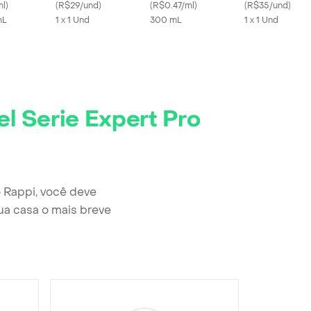
er
ml
)
Collection Sephora
(
R$29/und
)
Expert Absolut Repair
(
R$0.47/ml
)
Ácido Hialurôni
(
R$35/und
)
mL
1 x 1 Und
Gold Quinoa + Protein
300 mL
Collection
1 x 1 Und
300 Ml
el Serie Expert Pro
o Rappi, você deve
ua casa o mais breve