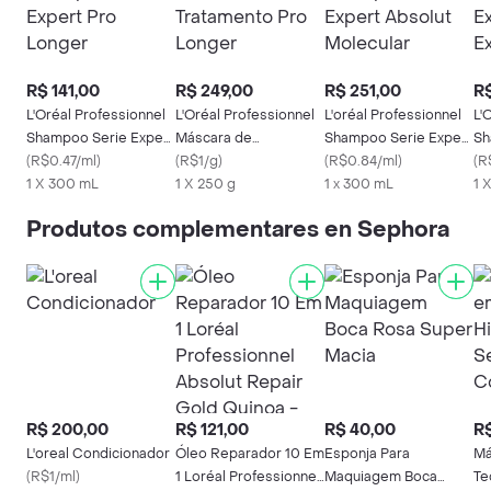
R$ 141,00
R$ 249,00
R$ 251,00
R
L'Oréal Professionnel
L'Oréal Professionnel
L'oréal Professionnel
L'
Shampoo Serie Expert
Máscara de
Shampoo Serie Expert
Sh
Pro Longer
(
R$0.47/ml
)
Tratamento Pro
(
R$1/g
)
Absolut Molecular
(
R$0.84/ml
)
Ex
(
R
1 X 300 mL
Longer
1 X 250 g
1 x 300 mL
Ex
1 
Produtos complementares en Sephora
R$ 200,00
R$ 121,00
R$ 40,00
R$
L'oreal Condicionador
Óleo Reparador 10 Em
Esponja Para
Má
(
R$1/ml
)
1 Loréal Professionnel
Maquiagem Boca
Te