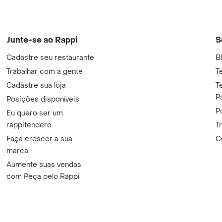
Junte-se ao Rappi
S
Cadastre seu restaurante
B
Trabalhar com a gente
T
Cadastre sua loja
T
P
Posições disponíveis
P
Eu quero ser um
rappitendero
T
Faça crescer a sua
C
marca
Aumente suas vendas
com Peça pelo Rappi