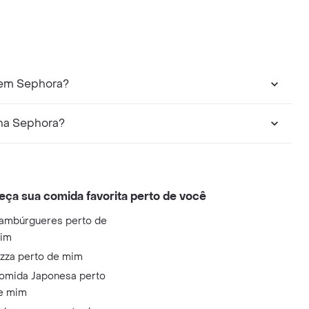
 em Sephora?
 na Sephora?
eça sua comida favorita perto de você
ambúrgueres perto de
im
izza perto de mim
omida Japonesa perto
e mim