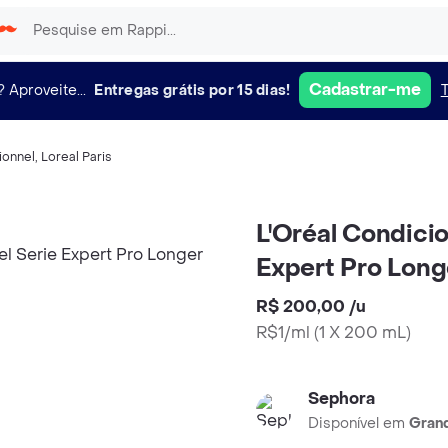
Cadastrar-me
?
Aproveite...
Entregas grátis por 15 dias!
ionnel
,
Loreal Paris
L'Oréal Condici
Expert Pro Long
R$ 200,00
/
u
R$1/ml
(
1 X 200 mL
)
Sephora
Disponível em
Grand