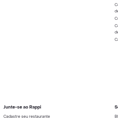
C
d
C
C
d
C
Junte-se ao Rappi
S
Cadastre seu restaurante
B