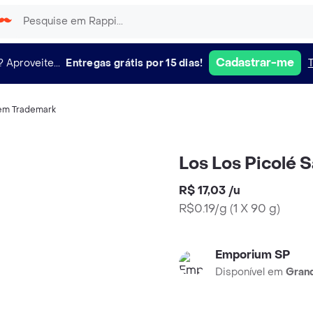
Cadastrar-me
?
Aproveite...
Entregas grátis por 15 dias!
em Trademark
Los Los Picolé 
R$ 17,03
/
u
R$0.19/g
(
1 X 90 g
)
Emporium SP
Disponível em
Grand