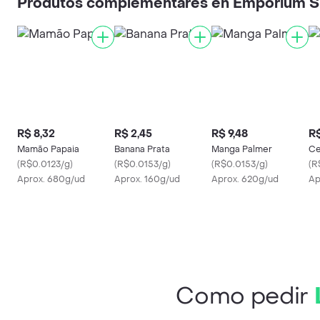
Produtos complementares en Emporium 
R$ 8,32
R$ 2,45
R$ 9,48
R$
Mamão Papaia
Banana Prata
Manga Palmer
Ce
(
R$0.0123/g
)
(
R$0.0153/g
)
(
R$0.0153/g
)
(
R
Aprox. 680g/ud
Aprox. 160g/ud
Aprox. 620g/ud
Ap
Como pedir