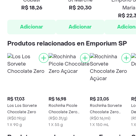
R$ 18,26
R$ 20,30
Maria
R$ 22,
Adicionar
Adicionar
Adicion
Produtos relacionados en Emporium SP
R$ 17,03
R$ 16,98
R$ 23,05
R$
Los Los Sorvete
Rochinha Picole
Rochinha Sorvete
Lo
Chocolate Zero
Chocolate Zero
Chocolate Zero
De
(
R$0.19/g
)
Açúcar
(
R$0.31/g
)
Açúcar
(
R$0.16/ml
)
(
R
1 X 90 g
1 X 55 g
1 X 150 mL
1 