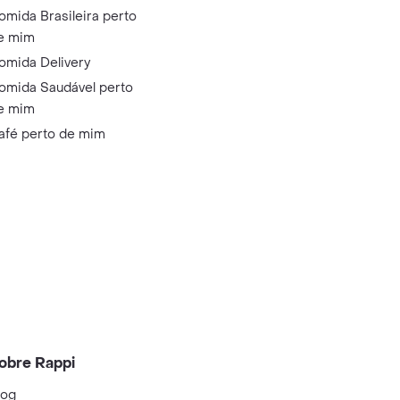
omida Brasileira perto
e mim
omida Delivery
omida Saudável perto
e mim
afé perto de mim
obre Rappi
log