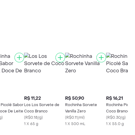
R$ 11,22
R$ 50,90
R$ 16,21
 Picolé Sabor
Los Los Sorvete de
Rochinha Sorvete
Rochinha Picolé
oce De Leite
Coco Branco
Vanilla Zero
Coco Branco
g
)
(
R$0.18/g
)
(
R$0.11/ml
)
(
R$0.30/g
)
1 X 65 g
1 X 500 mL
1 X 55.0 g