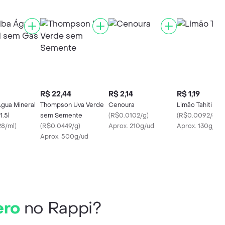
R$ 22,44
R$ 2,14
R$ 1,19
Água Mineral
Thompson Uva Verde
Cenoura
Limão Tahiti
1.5l
sem Semente
(
R$0.0102/g
)
(
R$0.0092/g
)
8/ml
)
(
R$0.0449/g
)
Aprox. 210g/ud
Aprox. 130g/ud
Aprox. 500g/ud
ero
no Rappi?