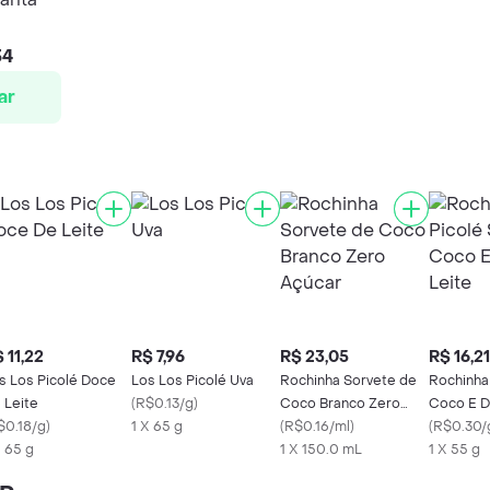
34
ar
 11,22
R$ 7,96
R$ 23,05
R$ 16,21
s Los Picolé Doce
Los Los Picolé Uva
Rochinha Sorvete de
Rochinha
 Leite
(
R$0.13/g
)
Coco Branco Zero
Coco E D
$0.18/g
)
1 X 65 g
Açúcar
(
R$0.16/ml
)
(
R$0.30/
X 65 g
1 X 150.0 mL
1 X 55 g