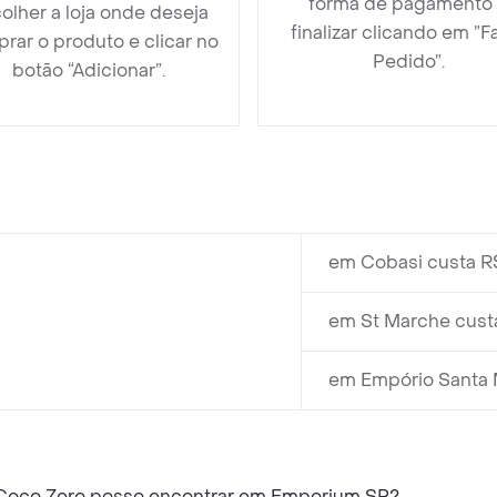
forma de pagamento
olher a loja onde deseja
finalizar clicando em ”F
rar o produto e clicar no
Pedido”.
botão “Adicionar”.
em Cobasi custa R
em St Marche cust
em Empório Santa M
 Coco Zero posso encontrar em Emporium SP?