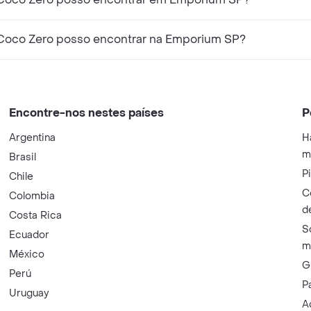
 Coco Zero posso encontrar na Emporium SP?
Encontre-nos nestes países
P
Argentina
H
m
Brasil
P
Chile
C
Colombia
d
Costa Rica
S
Ecuador
m
México
G
Perú
P
Uruguay
A