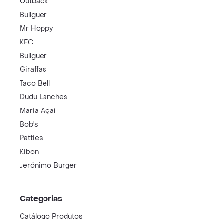
Outback
Bullguer
Mr Hoppy
KFC
Bullguer
Giraffas
Taco Bell
Dudu Lanches
Maria Açaí
Bob's
Patties
Kibon
Jerónimo Burger
Categorias
Catálogo Produtos