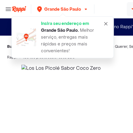
Grande São Paulo
Insira seu endereço em
Novo no Rappi
Grande São Paulo
.
Melhor
serviço, entregas mais
rápidas e preços mais
Buscas relacionadas:
Sorvetes
,
Los Los
,
Rochinha
,
Oba Bem Querer
,
S
convenientes!
Rappi
los los picole sabor coco zero