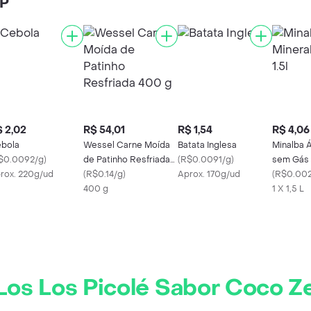
SP
 2,02
R$ 54,01
R$ 1,54
R$ 4,06
bola
Wessel Carne Moída
Batata Inglesa
Minalba 
$0.0092/g
)
de Patinho Resfriada
(
R$0.0091/g
)
sem Gás 
rox. 220g/ud
400 g
(
R$0.14/g
)
Aprox. 170g/ud
(
R$0.002
400 g
1 X 1,5 L
Los Los Picolé Sabor Coco Z