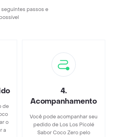
s seguintes passos e
possível
ido
4
.
Acompanhamento
o de
Coco
Você pode acompanhar seu
ar o
pedido de Los Los Picolé
r a
Sabor Coco Zero pelo