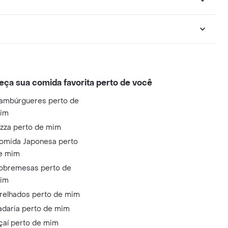
eça sua comida favorita perto de você
ambúrgueres perto de
im
izza perto de mim
omida Japonesa perto
e mim
obremesas perto de
im
relhados perto de mim
adaria perto de mim
çaí perto de mim