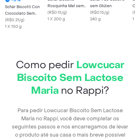
Rosquinha Mel sem
sem Glúten
Cho
Schär Biscotti Con
Glúten Zero Lactose
(
R$0.15/g
)
(
R$0.15/g
)
(
R$
Cioccolato Sem
1 X 200 g
240 g
1 X 
Glúten
(
R$0.21/g
)
1 X 150 g
Como pedir
Lowcucar
Biscoito Sem Lactose
Maria
no Rappi?
Para pedir Lowcucar Biscoito Sem Lactose
Maria no Rappi, você deve completar os
seguintes passos e nos encarregamos de levar
o produto até sua casa o mais breve possível