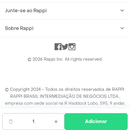
Junte-se ao Rappi
Sobre Rappi
Facebook
Twitter
Instagram
©
2026
Rappi Inc. All rights reserved.
© Copyright 2024 - Todos os direitos reservados de RAPPI.
RAPPI BRASIL INTERMEDIAÇÃO DE NEGÓCIOS LTDA.,
empresa com sede social na R Haddock Lobo, 595, 9 andar,
conj. 91, Lado A, Cerqueira Cesar, São Paulo/SP CEP. 01414-
905, CNPJ/MF n° 26.900.161/0001-25.
1
Adicionar