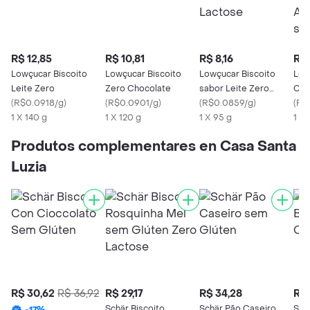
R$ 12,85
R$ 10,81
R$ 8,16
R$ 
Lowçucar Biscoito
Lowçucar Biscoito
Lowçucar Biscoito
Low
Leite Zero
Zero Chocolate
sabor Leite Zero
Cho
(
R$0.0918/g
)
(
R$0.0901/g
)
Lactose
(
R$0.0859/g
)
Adi
(
R$
1 X 140 g
1 X 120 g
1 X 95 g
Lac
1 X 
Produtos complementares en Casa Santa
Luzia
R$ 30,62
R$ 36,92
R$ 29,17
R$ 34,28
R$ 
Schär Biscoito
Schär Pão Caseiro
Sch
-
17
%