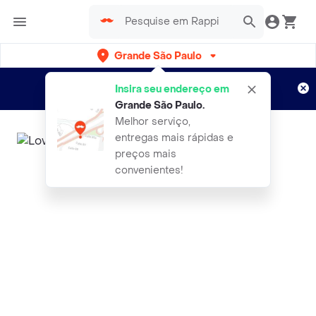
Grande São Paulo
Cadastre-se
Novo no Rappi?
e aproveite...
Insira seu endereço em
Entregas grátis por 15 dias!
Aplicam T&C
Grande São Paulo
.
Melhor serviço,
entregas mais rápidas e
preços mais
convenientes!