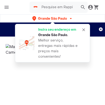
Grande São Paulo
Cadastre-se
Novo no Rappi?
e aproveite...
Insira seu endereço em
Entregas grátis por 15 dias!
Aplicam T&C
Grande São Paulo
.
Melhor serviço,
entregas mais rápidas e
preços mais
convenientes!