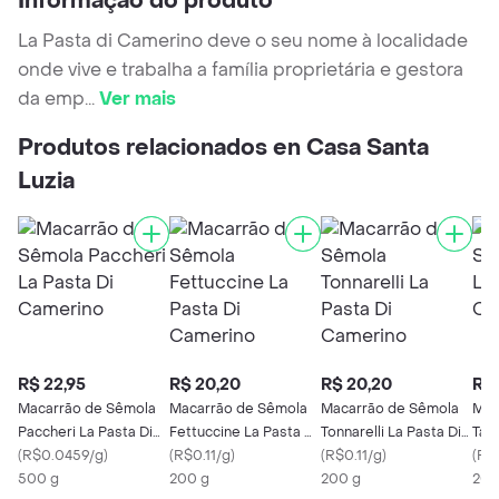
Informação do produto
La Pasta di Camerino deve o seu nome à localidade
onde vive e trabalha a família proprietária e gestora
da emp
...
Ver mais
Produtos relacionados en Casa Santa
Luzia
R$ 22,95
R$ 20,20
R$ 20,20
R$ 
Macarrão de Sêmola
Macarrão de Sêmola
Macarrão de Sêmola
Mac
Paccheri La Pasta Di
Fettuccine La Pasta Di
Tonnarelli La Pasta Di
Tagl
Camerino
(
R$0.0459/g
)
Camerino
(
R$0.11/g
)
Camerino
(
R$0.11/g
)
Cam
(
R$0
500 g
200 g
200 g
200