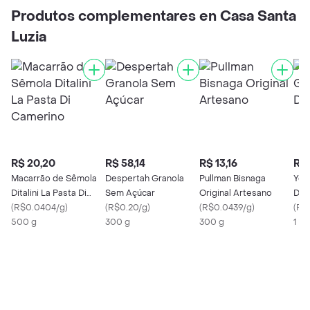
Produtos complementares en Casa Santa
Luzia
R$ 20,20
R$ 58,14
R$ 13,16
R$ 
Macarrão de Sêmola
Despertah Granola
Pullman Bisnaga
Yor
Ditalini La Pasta Di
Sem Açúcar
Original Artesano
Des
Camerino
(
R$0.0404/g
)
(
R$0.20/g
)
(
R$0.0439/g
)
(
R$
500 g
300 g
300 g
1 X