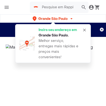
Grande São Paulo
Cadastre-se
Novo no Rappi?
e aproveite...
Insira seu endereço em
Entregas grátis por 15 dias!
Aplicam T&C
Grande São Paulo
.
Melhor serviço,
entregas mais rápidas e
preços mais
convenientes!