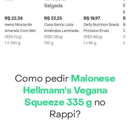
R$ 22,34
R$ 33,25
R$ 18,97
R$ 
Heinz Mostarda
Casa Santa Luzia
Delly Nutrition Snack
Beb
Amarela Com Mel
Amêndoa Laminada
Proteico Ervas
Coo
(
R$0.11/g
)
Torrada E Salgada
(
R$0.28/g
)
(
R$0.48/g
)
Zer
(
R$
1 X 220 g
120 g
1 x 40 g
Pir
250
Como pedir
Maionese
Hellmann's Vegana
Squeeze 335 g
no
Rappi?