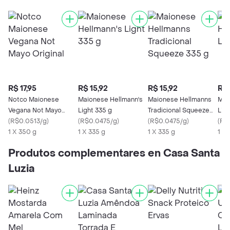
R$ 17,95
R$ 15,92
R$ 15,92
R$ 
Notco Maionese
Maionese Hellmann's
Maionese Hellmanns
Mai
Vegana Not Mayo
Light 335 g
Tradicional Squeeze
Lim
Original
(
R$0.0513/g
)
(
R$0.0475/g
)
335 g
(
R$0.0475/g
)
(
R$
1 X 350 g
1 X 335 g
1 X 335 g
1 X
Produtos complementares en Casa Santa
Luzia