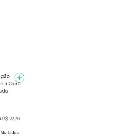
3
R$ 23,70
 Mortadela