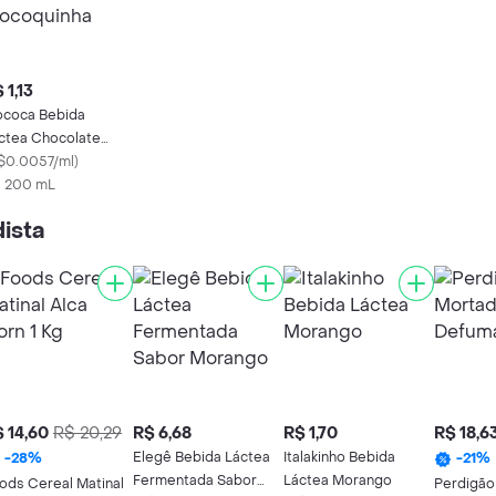
 1,13
coca Bebida
ctea Chocolate
coquinha
$0.0057/ml
)
X 200 mL
ista
 14,60
R$ 20,29
R$ 6,68
R$ 1,70
R$ 18,6
Elegê Bebida Láctea
Italakinho Bebida
-
28
%
-
21
%
Fermentada Sabor
Láctea Morango
ods Cereal Matinal
Perdigão