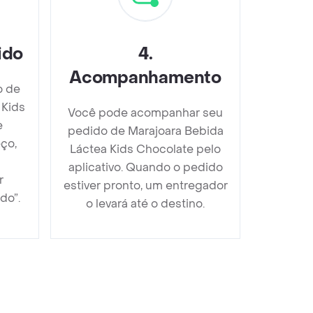
ido
4
.
Acompanhamento
o de
 Kids
Você pode acompanhar seu
e
pedido de Marajoara Bebida
ço,
Láctea Kids Chocolate pelo
aplicativo. Quando o pedido
r
estiver pronto, um entregador
do”.
o levará até o destino.