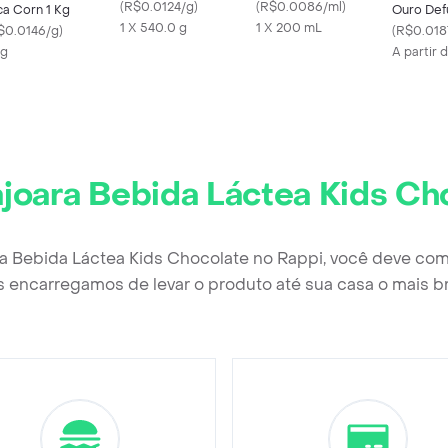
Morango
(
R$0.0124/g
)
(
R$0.0086/ml
)
ca Corn 1 Kg
Ouro De
1 X 540.0 g
1 X 200 mL
$0.0146/g
)
(
R$0.018
Kg
A partir
joara Bebida Láctea Kids Ch
ra Bebida Láctea Kids Chocolate no Rappi, você deve com
 encarregamos de levar o produto até sua casa o mais b