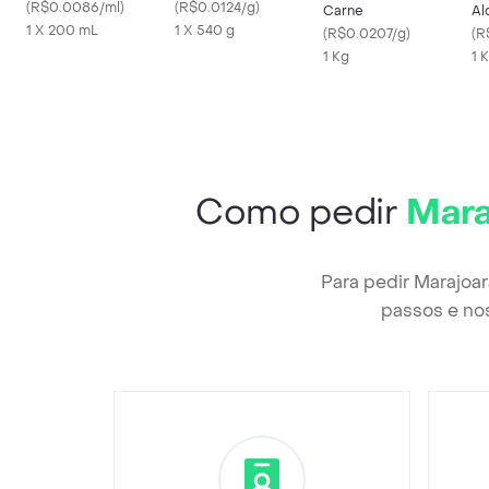
(
R$0.0086/ml
)
Morango e Coco
(
R$0.0124/g
)
Carne
Al
1 X 200 mL
1 X 540 g
(
R$0.0207/g
)
(
R
1 Kg
1 
Como pedir
Mara
Para pedir Marajoa
passos e nos