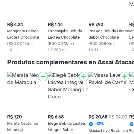
R$ 4,24
R$ 1,44
R$ 7,92
R$
Marajoara Bebida
Piracanjuba Bebida
Pirakids Bebida Láctea
Mo
Láctea Chocolate
Láctea Chocolate
Sabor Chocolate
Lá
(
R$0.0043/ml
)
(
R$0.0072/ml
)
(
R$0.0080/ml
)
Mo
(
R
1 X 1 L
1 X 200 mL
1 X 1 L
1 
Produtos complementares en Assaí Atacad
R$ 1,70
R$ 6,68
R$ 20,68
R$ 24,02
R$
Maratá Néctar de
Elegê Bebida Láctea
-
13
%
Maracujá
Integral Sabor
Massa Leve Ravioli de
Fo