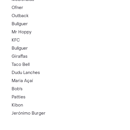
Ofner
Outback
Bullguer
Mr Hoppy
KFC
Bullguer
Giraffas
Taco Bell
Dudu Lanches
Maria Açaí
Bob's
Patties
Kibon
Jerónimo Burger