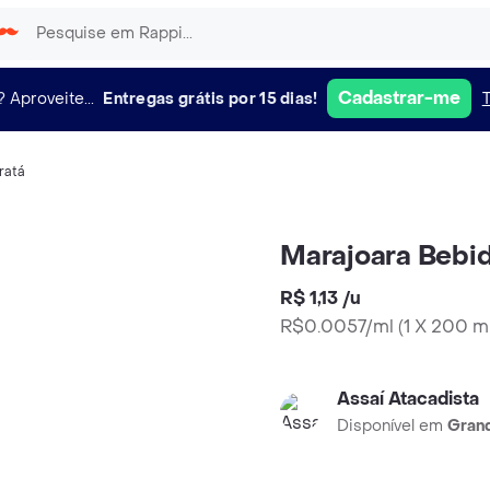
Cadastrar-me
?
Aproveite...
Entregas grátis por 15 dias!
ratá
Marajoara Bebid
R$ 1,13
/
u
R$0.0057/ml
(
1 X 200 m
Assaí Atacadista
Disponível em
Grand