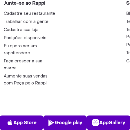
Junte-se ao Rappi
S
Cadastre seu restaurante
B
Trabalhar com a gente
T
Cadastre sua loja
T
P
Posições disponíveis
P
Eu quero ser um
rappitendero
T
Faça crescer a sua
C
marca
Aumente suas vendas
com Peça pelo Rappi
App Store
Play Store
AppGalle
App Store
Google play
AppGallery