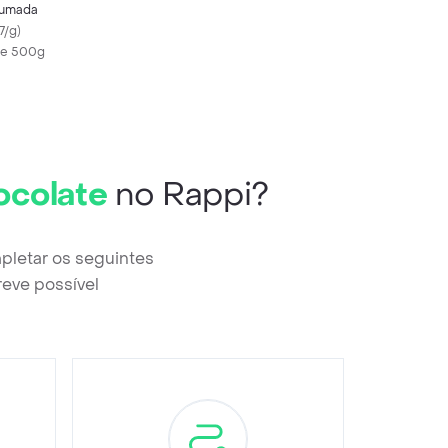
fumada
7/g
)
 de 500g
ocolate
no Rappi?
pletar os seguintes
reve possível