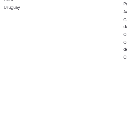
P
Uruguay
A
C
d
C
C
d
C