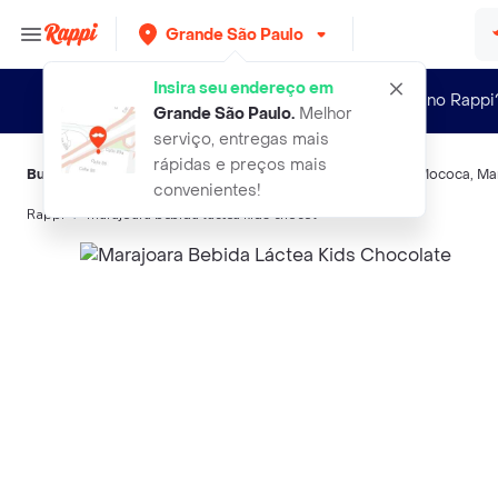
Grande São Paulo
Insira seu endereço em
Novo no Rappi
Grande São Paulo
.
Melhor
serviço, entregas mais
rápidas e preços mais
Buscas relacionadas:
Bebidas lácteas
,
Marajoara
,
Pirakids
,
Mococa
,
Ma
convenientes!
Rappi
marajoara bebida lactea kids chocol