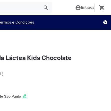
Entrada
Termos e Condições
a Láctea Kids Chocolate
L
)
e São Paulo