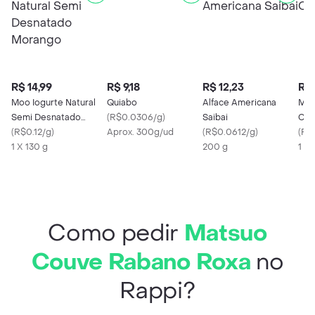
R$ 14,99
R$ 9,18
R$ 12,23
R$ 
Moo Iogurte Natural
Quiabo
Alface Americana
Maí
Semi Desnatado
(
R$0.0306/g
)
Saibai
Coe
Morango
(
R$0.12/g
)
Aprox. 300g/ud
(
R$0.0612/g
)
(
R$9
1 X 130 g
200 g
1 U
Como pedir
Matsuo
Couve Rabano Roxa
no
Rappi?