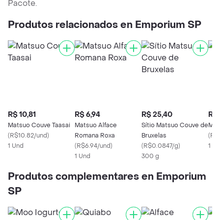
Pacote.
Produtos relacionados en Emporium SP
R$ 10,81
R$ 6,94
R$ 25,40
R$ 
Matsuo Couve Taasai
Matsuo Alface
Sítio Matsuo Couve de
Mat
(
R$10.82/und
)
Romana Roxa
Bruxelas
(
R$
1 Und
(
R$6.94/und
)
(
R$0.0847/g
)
1 U
1 Und
300 g
Produtos complementares en Emporium
SP