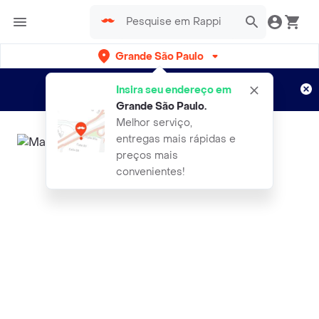
Grande São Paulo
Cadastre-se
Novo no Rappi?
e aproveite...
Insira seu endereço em
Entregas grátis por 15 dias!
Aplicam T&C
Grande São Paulo
.
Melhor serviço,
entregas mais rápidas e
preços mais
convenientes!