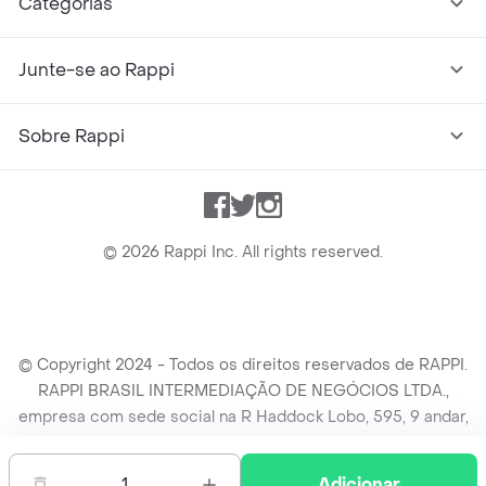
Categorias
Junte-se ao Rappi
Sobre Rappi
Facebook
Twitter
Instagram
©
2026
Rappi Inc. All rights reserved.
© Copyright 2024 - Todos os direitos reservados de RAPPI.
RAPPI BRASIL INTERMEDIAÇÃO DE NEGÓCIOS LTDA.,
empresa com sede social na R Haddock Lobo, 595, 9 andar,
conj. 91, Lado A, Cerqueira Cesar, São Paulo/SP CEP. 01414-
905, CNPJ/MF n° 26.900.161/0001-25.
1
Adicionar