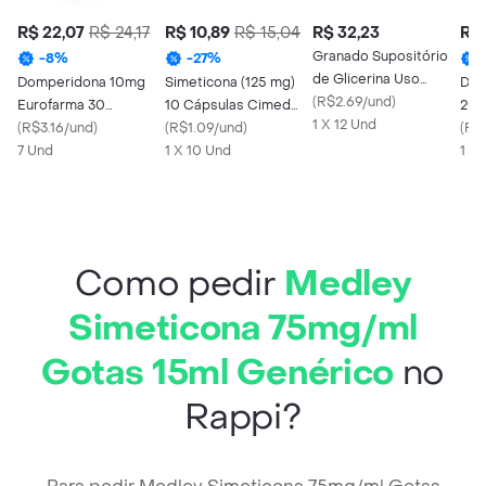
R$ 22,07
R$ 24,17
R$ 10,89
R$ 15,04
R$ 32,23
R$ 
Granado Supositório
-
8
%
-
27
%
de Glicerina Uso
Domperidona 10mg
Simeticona (125 mg)
Dip
Adulto 12 unidades
(
R$2.69/und
)
Eurofarma 30
10 Cápsulas Cimed
20 
1 X 12 Und
Comprimidos
(
R$3.16/und
)
Genérico
(
R$1.09/und
)
(
R$
7 Und
1 X 10 Und
1 X
Como pedir
Medley
Simeticona 75mg/ml
Gotas 15ml Genérico
no
Rappi?