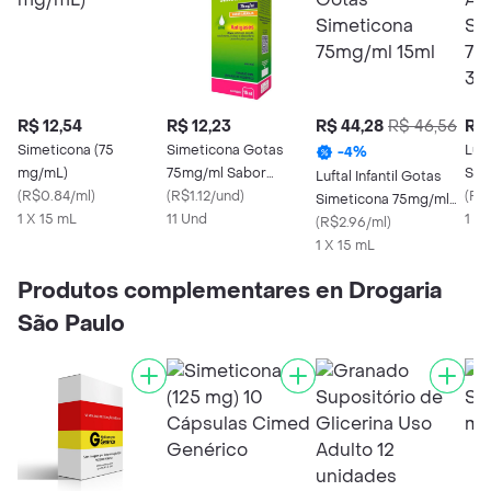
R$ 12,54
R$ 12,23
R$ 44,28
R$ 46,56
R$ 
Simeticona (75
Simeticona Gotas
Luf
-
4
%
mg/mL)
75mg/ml Sabor
Sim
Luftal Infantil Gotas
(
R$0.84/ml
)
Laranja Biosintética
(
R$1.12/und
)
Got
(
R$2
Simeticona 75mg/ml
1 X 15 mL
15ml
11 Und
1 X
15ml
(
R$2.96/ml
)
1 X 15 mL
Produtos complementares en Drogaria
São Paulo