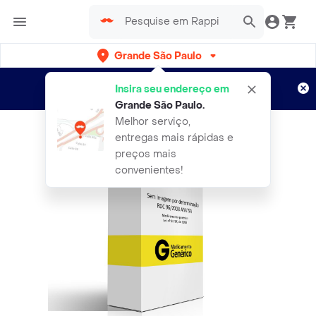
Grande São Paulo
Cadastre-se
Novo no Rappi?
e aproveite...
Insira seu endereço em
Entregas grátis por 15 dias!
Aplicam T&C
Grande São Paulo
.
Melhor serviço,
entregas mais rápidas e
preços mais
convenientes!