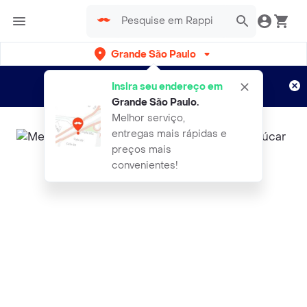
Grande São Paulo
Cadastre-se
Novo no Rappi?
e aproveite...
Insira seu endereço em
Entregas grátis por 15 dias!
Aplicam T&C
Grande São Paulo
.
Melhor serviço,
entregas mais rápidas e
preços mais
convenientes!