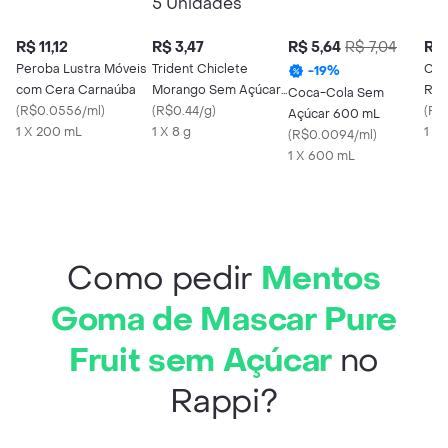
R$ 11,12
R$ 3,47
R$ 5,64
R$ 7,04
R$ 
Peroba Lustra Móveis
Trident Chiclete
Coc
-
19
%
com Cera Carnaúba
Morango Sem Açúcar
Ref
Coca-Cola Sem
(
R$0.0556/ml
)
8g Pack 5 Unidades
(
R$0.44/g
)
Açú
(
R$
Açúcar 600 mL
1 X 200 mL
1 X 8 g
200
1 X
(
R$0.0094/ml
)
1 X 600 mL
Como pedir
Mentos
Goma de Mascar Pure
Fruit sem Açúcar
no
Rappi?