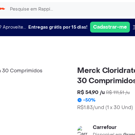
Cadastrar-me
?
Aproveite...
Entregas grátis por 15 dias!
Merck Cloridrat
30 Comprimido
R$ 54,90
/
u
R$ 111,51
/
u
-
50
%
R$1.83/und
(
1 x 30 Und
)
Carrefour
Disponível em
Grand