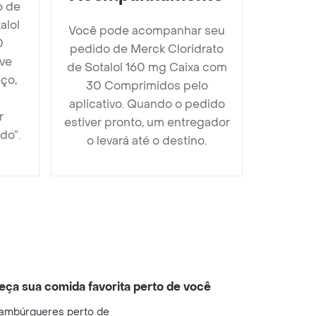
o de
alol
Você pode acompanhar seu
0
pedido de Merck Cloridrato
ve
de Sotalol 160 mg Caixa com
ço,
30 Comprimidos pelo
aplicativo. Quando o pedido
r
estiver pronto, um entregador
do”.
o levará até o destino.
eça sua comida favorita perto de você
ambúrgueres perto de