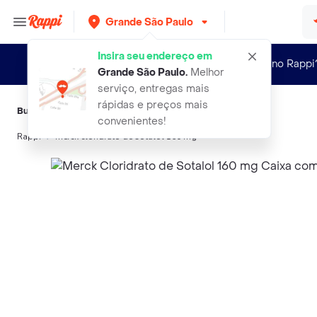
Grande São Paulo
Insira seu endereço em
Novo no Rappi
Grande São Paulo
.
Melhor
serviço, entregas mais
rápidas e preços mais
Buscas relacionadas:
Suplementos alimentícios
,
Merck
convenientes!
Rappi
merck cloridrato de sotalol 160 mg