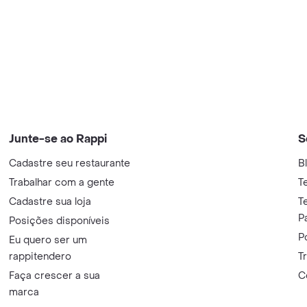
Junte-se ao Rappi
S
Cadastre seu restaurante
B
Trabalhar com a gente
T
Cadastre sua loja
T
P
Posições disponíveis
P
Eu quero ser um
rappitendero
T
Faça crescer a sua
C
marca