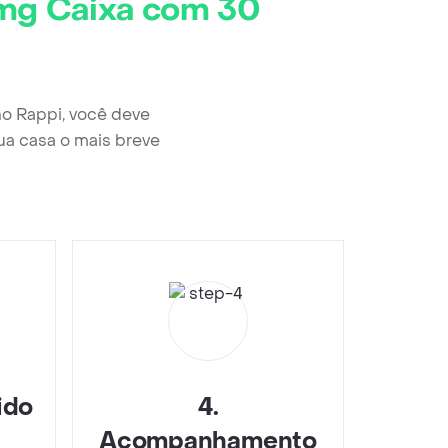
 mg Caixa com 30
no Rappi, você deve
ua casa o mais breve
ido
4
.
Acompanhamento