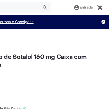
Entrada
Termos e Condições
o de Sotalol 160 mg Caixa com
s
e São Paulo