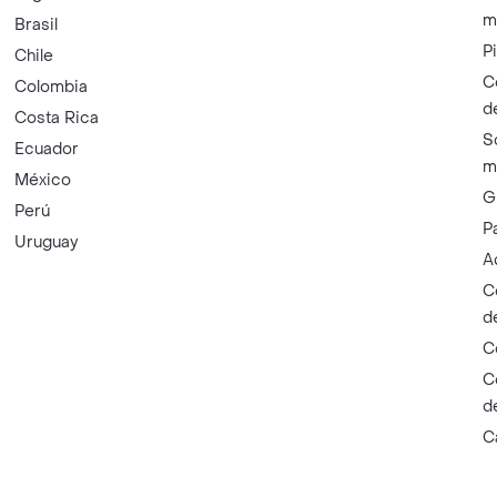
m
Brasil
P
Chile
C
Colombia
d
Costa Rica
S
Ecuador
m
México
G
Perú
P
Uruguay
A
C
d
C
C
d
C