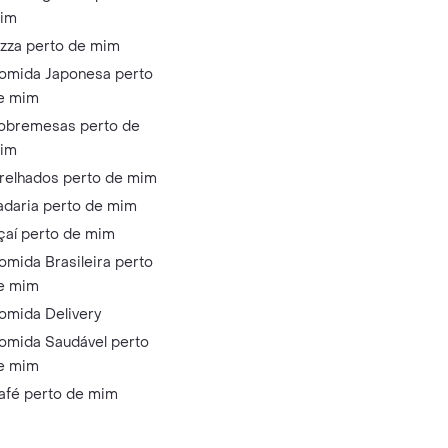
im
izza perto de mim
omida Japonesa perto
e mim
obremesas perto de
im
relhados perto de mim
adaria perto de mim
çaí perto de mim
omida Brasileira perto
e mim
omida Delivery
omida Saudável perto
e mim
afé perto de mim