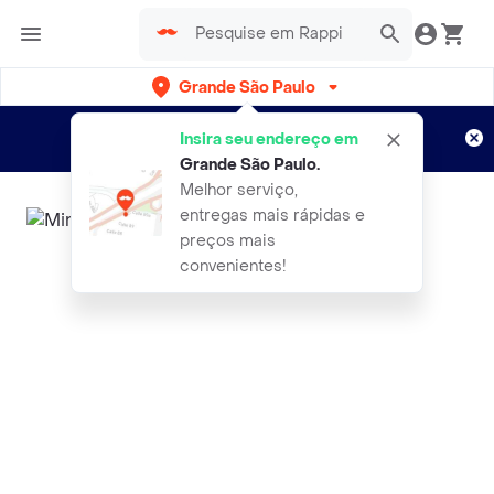
Grande São Paulo
Cadastre-se
Novo no Rappi?
e aproveite...
Insira seu endereço em
Entregas grátis por 15 dias!
Aplicam T&C
Grande São Paulo
.
Melhor serviço,
entregas mais rápidas e
preços mais
convenientes!