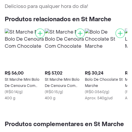
Delicioso para qualquer hora do dia!
Produtos relacionados en St Marche
R$ 56,00
R$ 57,02
R$ 30,24
R$ 
St Marche Mini Bolo
St Marche Mini Bolo
Bolo De Chocolate St
Mini
De Cenoura Com
De Cenoura Com
Marche
Mar
Chocolate
(
R$0.14/g
)
Chocolate
(
R$0.15/g
)
(
R$0.0560/g
)
(
R$
400 g
400 g
Aprox. 540g/ud
Apr
Produtos complementares en St Marche