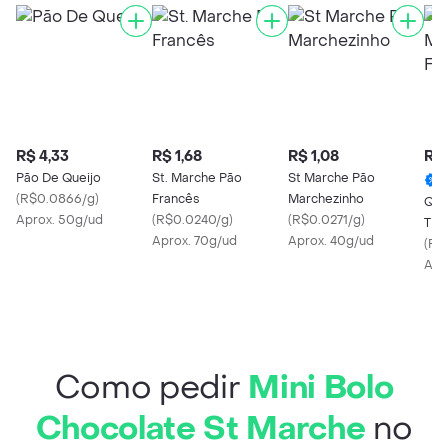
R$ 4,33
R$ 1,68
R$ 1,08
R$ 
Pão De Queijo
St. Marche Pão
St Marche Pão
(
R$0.0866/g
)
Francês
Marchezinho
Que
Aprox. 50g/ud
(
R$0.0240/g
)
(
R$0.0271/g
)
Tiro
Aprox. 70g/ud
Aprox. 40g/ud
(
R$
Apr
Como pedir
Mini Bolo
Chocolate St Marche
no