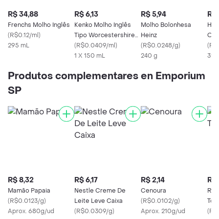
R$ 34,88
R$ 6,13
R$ 5,94
R$ 
Frenchs Molho Inglês
Kenko Molho Inglês
Molho Bolonhesa
Hei
(
R$0.12/ml
)
Tipo Worcestershire
Heinz
Orig
295 mL
Salsa Inglesa
(
R$0.0409/ml
)
(
R$0.0248/g
)
(
R$
1 X 150 mL
240 g
397
Produtos complementares en Emporium
SP
R$ 8,32
R$ 6,17
R$ 2,14
R$ 
Mamão Papaia
Nestle Creme De
Cenoura
Rai
(
R$0.0123/g
)
Leite Leve Caixa
(
R$0.0102/g
)
Tom
Aprox. 680g/ud
(
R$0.0309/g
)
Aprox. 210g/ud
(
R$