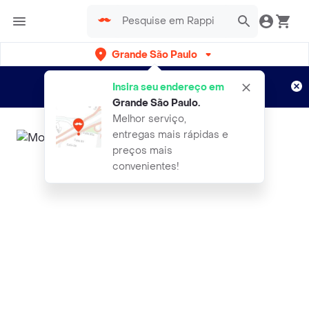
Grande São Paulo
Cadastre-se
Novo no Rappi?
e aproveite...
Insira seu endereço em
Entregas grátis por 15 dias!
Aplicam T&C
Grande São Paulo
.
Melhor serviço,
entregas mais rápidas e
preços mais
convenientes!