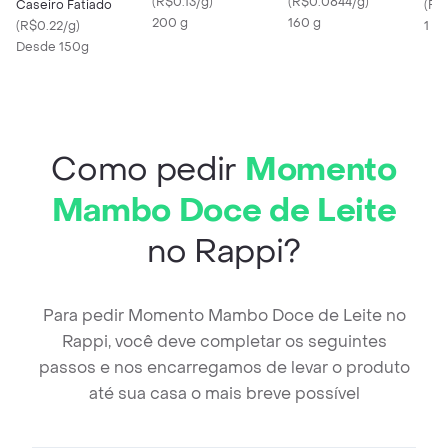
Requeijão Momento
(
R$0.13/g
)
(
R$0.0844/g
)
Caseiro Fatiado
(
R$
Mambo
200 g
160 g
(
R$0.22/g
)
1 U
Desde 150g
Como pedir
Momento
Mambo Doce de Leite
no Rappi?
Para pedir Momento Mambo Doce de Leite no
Rappi, você deve completar os seguintes
passos e nos encarregamos de levar o produto
até sua casa o mais breve possível