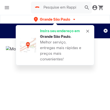
Grande São Paulo
Cadastre-se
Novo no Rappi?
e aproveite...
Insira seu endereço em
Entregas grátis por 15 dias!
Aplicam T&C
Grande São Paulo
.
Melhor serviço,
entregas mais rápidas e
preços mais
convenientes!