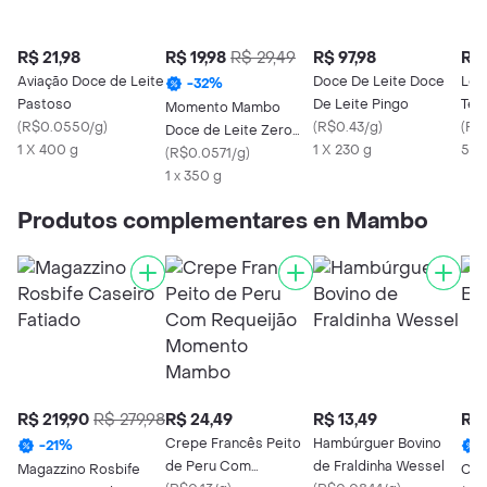
R$ 21,98
R$ 19,98
R$ 29,49
R$ 97,98
R$ 
Aviação Doce de Leite
Doce De Leite Doce
Lei
-
32
%
Pastoso
De Leite Pingo
Terr
Momento Mambo
(
R$0.0550/g
)
(
R$0.43/g
)
(
R$
Doce de Leite Zero
1 X 400 g
1 X 230 g
500
Açúcar
(
R$0.0571/g
)
1 x 350 g
Produtos complementares en Mambo
R$ 219,90
R$ 279,98
R$ 24,49
R$ 13,49
R$ 
Crepe Francês Peito
Hambúrguer Bovino
-
21
%
de Peru Com
de Fraldinha Wessel
Magazzino Rosbife
Cap