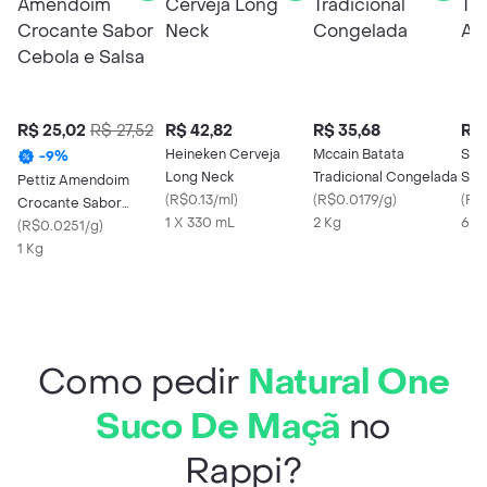
R$ 25,02
R$ 27,52
R$ 42,82
R$ 35,68
R$ 
Heineken Cerveja
Mccain Batata
Sch
-
9
%
Long Neck
Tradicional Congelada
Sem
Pettiz Amendoim
(
R$0.13/ml
)
(
R$0.0179/g
)
(
R$
Crocante Sabor
1 X 330 mL
2 Kg
6 X
Cebola e Salsa
(
R$0.0251/g
)
1 Kg
Como pedir
Natural One
Suco De Maçã
no
Rappi?