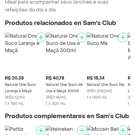
Ideal para acompanhar seus lanches e suas
refeições do dia a dia.
Produtos relacionados en Sam's Club
R$ 20,38
R$ 40,78
R$ 18,34
R$ 
Natural One Suco
Natural One Suco de
Natural One Suco Ma
Nat
Laranja e Maçã
Uva e Maçã 300ml
(
R$0.0142/ml
)
Lar
(
R$0.12/ml
)
(
R$0.14/ml
)
1 x 1300 mL
Amb
(
R$0
1 X 180 mL
1 X 300 mL
1 X
Produtos complementares en Sam's Club