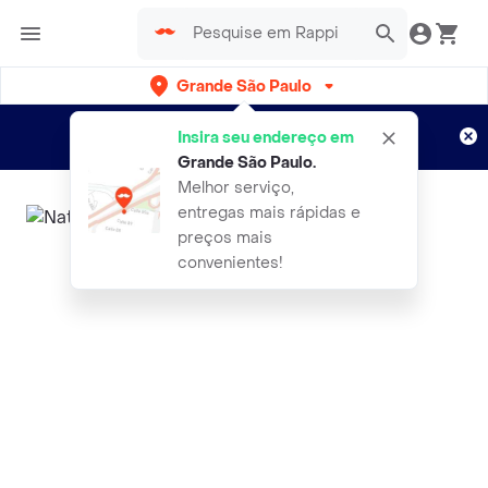
Grande São Paulo
Cadastre-se
Novo no Rappi?
e aproveite...
Insira seu endereço em
Entregas grátis por 15 dias!
Aplicam T&C
Grande São Paulo
.
Melhor serviço,
entregas mais rápidas e
preços mais
convenientes!