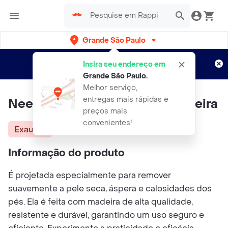
Grande São Paulo
Cadastre-se
Novo no Rappi?
e aproveite...
Insira seu endereço em
Entregas grátis por 15 dias!
Aplicam T&C
Grande São Paulo
.
Melhor serviço,
entregas mais rápidas e
Needs Lixa para os Pés de Madeira
preços mais
convenientes!
Exausta
Informação do produto
É projetada especialmente para remover
suavemente a pele seca, áspera e calosidades dos
pés. Ela é feita com madeira de alta qualidade,
resistente e durável, garantindo um uso seguro e