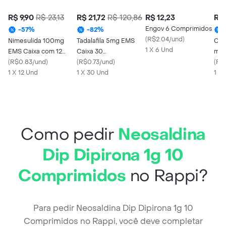
R$ 9,90
R$ 23,13
R$ 21,72
R$ 120,86
R$ 12,23
R$ 
Engov 6 Comprimidos
-
57
%
-
82
%
(
R$2.04/und
)
Nimesulida 100mg
Tadalafila 5mg EMS
Cim
1 X 6 Und
EMS Caixa com 12
Caixa 30
mg 
Comprimidos
(
R$0.83/und
)
Comprimidos
(
R$0.73/und
)
(
R$
1 X 12 Und
Revestidos
1 X 30 Und
1 X
Como pedir
Neosaldina
Dip Dipirona 1g 10
Comprimidos
no Rappi?
Para pedir Neosaldina Dip Dipirona 1g 10
Comprimidos no Rappi, você deve completar