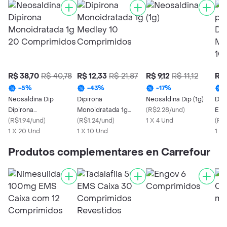
R$ 38,70
R$ 40,78
R$ 12,33
R$ 21,87
R$ 9,12
R$ 11,12
R$ 
-
5
%
-
43
%
-
17
%
Neosaldina Dip
Dipirona
Neosaldina Dip (1g)
Dor
Dipirona
Monoidratada 1g
(
R$2.28/und
)
Enx
Monoidratada 1g 20
(
R$1.94/und
)
Medley 10
(
R$1.24/und
)
1 X 4 Und
Mon
(
R$
Comprimidos
1 X 20 Und
Comprimidos
1 X 10 Und
Com
1 X
Produtos complementares en Carrefour