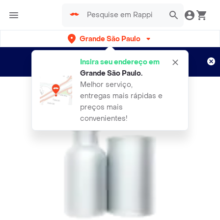
Grande São Paulo
Cadastre-se
Novo no Rappi?
e aproveite...
Insira seu endereço em
Entregas grátis por 15 dias!
Aplicam T&C
Grande São Paulo
.
Melhor serviço,
entregas mais rápidas e
preços mais
convenientes!