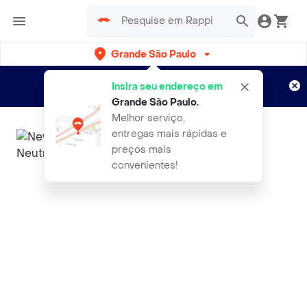
Grande São Paulo
Cadastre-se
Novo no Rappi?
e aproveite...
Insira seu endereço em
Entregas grátis por 15 dias!
Aplicam T&C
Grande São Paulo
.
Melhor serviço,
entregas mais rápidas e
preços mais
convenientes!