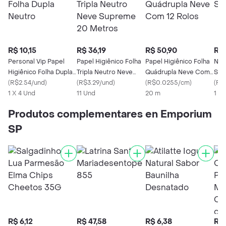
R$ 10,15
R$ 36,19
R$ 50,90
R$ 
Personal Vip Papel
Papel Higiênico Folha
Papel Higiênico Folha
Nev
Higiênico Folha Dupla
Tripla Neutro Neve
Quádrupla Neve Com
Sup
Neutro
(
R$2.54/und
)
Supreme 20 Metros
(
R$3.29/und
)
12 Rolos
(
R$0.0255/cm
)
(
R$
1 X 4 Und
11 Und
20 m
1 X 
Produtos complementares en Emporium
SP
R$ 6,12
R$ 47,58
R$ 6,38
R$ 