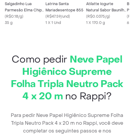
Salgadinho Lua
Latrina Santa
Atilatte Iogurte
Bat
Parmesão Elma Chips
Mariadesentope 855
Natural Sabor Baunilha
Pim
Cheetos 35G
(
R$0.18/g
)
(
R$47.59/und
)
Desnatado
(
R$0.0375/g
)
Elm
(
R$0
35 g
1 X 1 Und
1 X 170.0 g
g
65 
Como pedir
Neve Papel
Higiênico Supreme
Folha Tripla Neutro Pack
4 x 20 m
no Rappi?
Para pedir Neve Papel Higiênico Supreme Folha
Tripla Neutro Pack 4 x 20 m no Rappi, você deve
completar os seguintes passos e nos