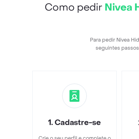
Como pedir
Nivea H
Para pedir Nivea Hi
seguintes passos 
1
.
Cadastre-se
Crie o seu perfil e complete o