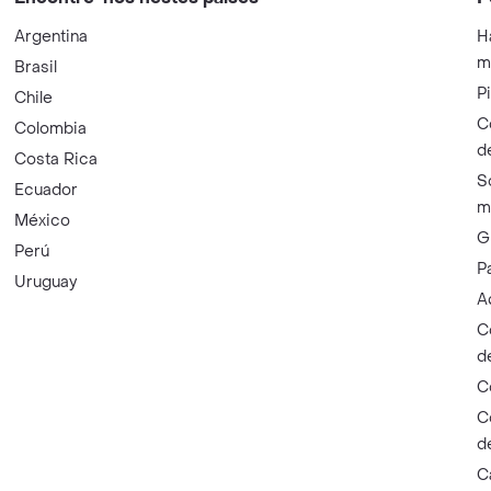
Argentina
H
m
Brasil
P
Chile
C
Colombia
d
Costa Rica
S
Ecuador
m
México
G
Perú
P
Uruguay
A
C
d
C
C
d
C