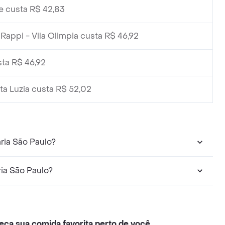
e custa R$ 42,83
appi - Vila Olimpia custa R$ 46,92
ta R$ 46,92
a Luzia custa R$ 52,02
ria São Paulo?
ria São Paulo?
eça sua comida favorita perto de você