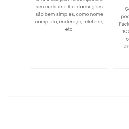
seu cadastro. As informações
S
são bem simples, como nome
ped
completo, endereço, telefone,
Faci
etc.
10
o
pr