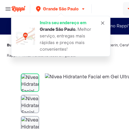
Grande São Paulo
Insira seu endereço em
Novo no Rappi
Grande São Paulo
.
Melhor
serviço, entregas mais
rápidas e preços mais
Buscas relacionadas:
Hidratantes faciais
,
Nivea
,
Profuse
,
Eucerin
,
Cera
convenientes!
Rappi
nivea hidratante facial em gel ultr