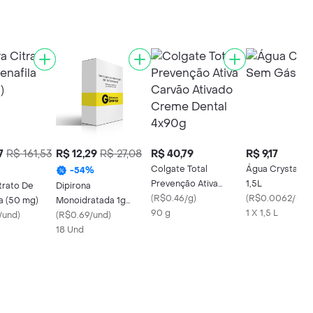
7
R$ 161,53
R$ 12,29
R$ 27,08
R$ 40,79
R$ 9,17
Colgate Total
Água Crystal S
-
54
%
Prevenção Ativa
1,5L
trato De
Dipirona
Carvão Ativado Creme
(
R$0.46/g
)
(
R$0.0062/ml
)
la (50 mg)
Monoidratada 1g
Dental 4x90g
90 g
1 X 1,5 L
/und
)
Cimed Genérico 10
(
R$0.69/und
)
Comprimidos
18 Und