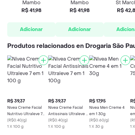
Mambo
Mambo
St Marc
R$ 41,98
R$ 41,98
R$ 42,
Adicionar
Adicionar
Adicion
Produtos relacionados en Drogaria São Pa
R$ 39,37
R$ 39,37
R$ 17,95
R$
Nivea Creme Facial
Nivea Creme Facial
Nivea Men Creme 4
Ni
Nutritivo Ultraleve 7
Antissinais Ultraleve 7
em 1 30g
em
em 1 100 g
(
R$0.40/g
)
em 1 100g
(
R$0.40/g
)
(
R$0.60/g
)
(
R
1 X 100 g
1 X 100 g
1 X 30 g
1 