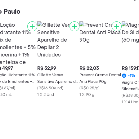
o Paulo
 49,97
R$ 32,99
R$ 22,03
R$ 159,1
ção Hidratante 11%
Gillette Venus
Prevent Creme Dental
-
1
%
x de Emolientes +
Sensitive Aparelho de
Anti Placa 90g
Viagra Ci
 Glicerina + 1%
$1.67/ml
)
Depilar 2 Unidades
(
R$16.50/und
)
(
R$0.25/g
)
Sildenafi
nteiga de Abacate
x 30 mL
1 X 2 Und
1 X 90 g
(
R$39.80
1% Pantenol
1 X 4 Und
incare LH-02 com
0ml