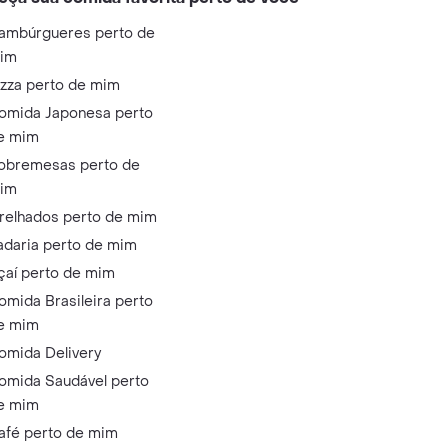
ambúrgueres perto de
im
izza perto de mim
omida Japonesa perto
e mim
obremesas perto de
im
relhados perto de mim
adaria perto de mim
çaí perto de mim
omida Brasileira perto
e mim
omida Delivery
omida Saudável perto
e mim
afé perto de mim