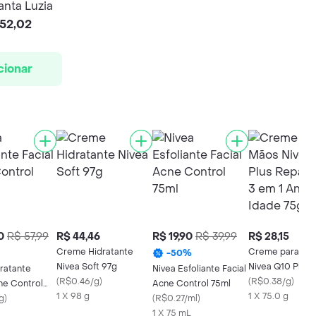
nta Luzia
52,02
cionar
0
R$ 57,99
R$ 44,46
R$ 19,90
R$ 39,99
R$ 28,15
Creme Hidratante
Creme para Mã
-
50
%
Nivea Soft 97g
Nivea Q10 Plus
dratante
Nivea Esfoliante Facial
(
R$0.46/g
)
Reparação 3 em
(
R$0.38/g
)
ne Control
Acne Control 75ml
1 X 98 g
Anti-Idade 75g
1 X 75.0 g
g
)
(
R$0.27/ml
)
1 X 75 mL