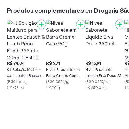
Produtos complementares en Drogaria Sã
R$ 74,04
R$ 5,71
R$ 15,91
R$
Kit Solução Multiuso
Nivea Sabonete em
Nivea Sabonete
Lo
para Lentes Bausch &
Barra Creme Care
Líquido Erva Doce 250
Mi
Lomb Renu Fresh
(
R$0.16/ml
)
90g
(
R$0.0634/g
)
mL
(
R$0.0637/ml
)
5%
(
R
355ml + 120ml +
1 X 475 mL
1 X 90 g
1 X 250.0 mL
Ma
1 
Estojo
+ 
Sk
50