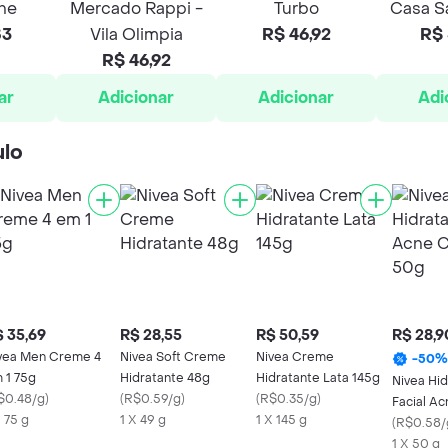
he
Mercado Rappi -
Turbo
Casa Sa
83
Vila Olimpia
R$ 46,92
R$ 
R$ 46,92
ar
Adicionar
Adicionar
Adi
ulo
 35,69
R$ 28,55
R$ 50,59
R$ 28,9
vea Men Creme 4
Nivea Soft Creme
Nivea Creme
-
50
%
 1 75g
Hidratante 48g
Hidratante Lata 145g
Nivea Hi
$0.48/g
)
(
R$0.59/g
)
(
R$0.35/g
)
Facial Ac
X 75 g
1 X 49 g
1 X 145 g
50g
(
R$0.58/
1 X 50 g