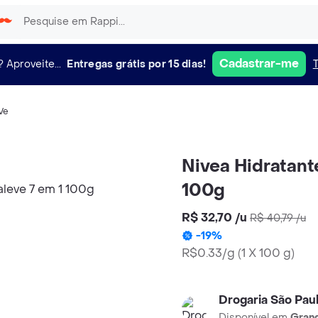
Cadastrar-me
?
Aproveite...
Entregas grátis por 15 dias!
Ve
Nivea Hidratante
100g
R$ 32,70
/
u
R$ 40,79
/
u
-
19
%
R$0.33/g
(
1 X 100 g
)
Drogaria São Pau
Disponível em
Grand