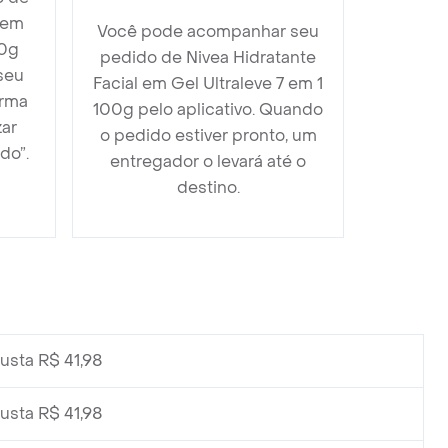
 em
Você pode acompanhar seu
00g
pedido de Nivea Hidratante
seu
Facial em Gel Ultraleve 7 em 1
orma
100g pelo aplicativo. Quando
zar
o pedido estiver pronto, um
do”.
entregador o levará até o
destino.
sta R$ 41,98
sta R$ 41,98