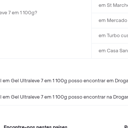
em St March
leve 7 em 1 100g?
em Mercado R
em Turbo cus
em Casa Sant
l em Gel Ultraleve 7 em 1 100g posso encontrar em Droga
l em Gel Ultraleve 7 em 1 100g posso encontrar na Droga
Encontre-nos nestes países
P