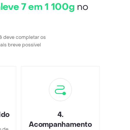
aleve 7 em 1 100g
no
cê deve completar os
ais breve possível
ido
4
.
Acompanhamento
o de