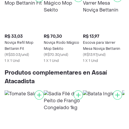
R$ 33,03
R$ 70,30
R$ 13,97
Noviça Refil Mop
Noviça Rodo Mágico
Escova para Varrer
Bettanin Fit
Mop Sekito
Mesa Noviça Bettanin
(
R$33.03/und
)
(
R$70.30/und
)
(
R$13.97/und
)
1 X 1 Und
1 X 1 Und
1 X 1 Und
Produtos complementares en Assaí
Atacadista