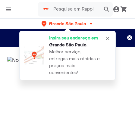
Grande São Paulo
Cadastre-se
Novo no Rappi?
e aproveite...
Insira seu endereço em
Entregas grátis por 15 dias!
Aplicam T&C
Grande São Paulo
.
Melhor serviço,
entregas mais rápidas e
preços mais
convenientes!