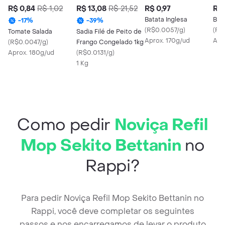
R$ 0,84
R$ 1,02
R$ 13,08
R$ 21,52
R$ 0,97
R$ 
Batata Inglesa
Ban
-
17
%
-
39
%
(
R$0.0057/g
)
(
R$
Tomate Salada
Sadia Filé de Peito de
Aprox. 170g/ud
Apr
(
R$0.0047/g
)
Frango Congelado 1kg
Aprox. 180g/ud
(
R$0.0131/g
)
1 Kg
Como pedir
Noviça Refil
Mop Sekito Bettanin
no
Rappi?
Para pedir Noviça Refil Mop Sekito Bettanin no
Rappi, você deve completar os seguintes
passos e nos encarregamos de levar o produto