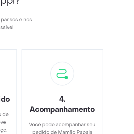
ppi?
 passos e nos
ssível
ido
4
.
Acompanhamento
o de
eve
Você pode acompanhar seu
ço,
pedido de Mamão Papaia