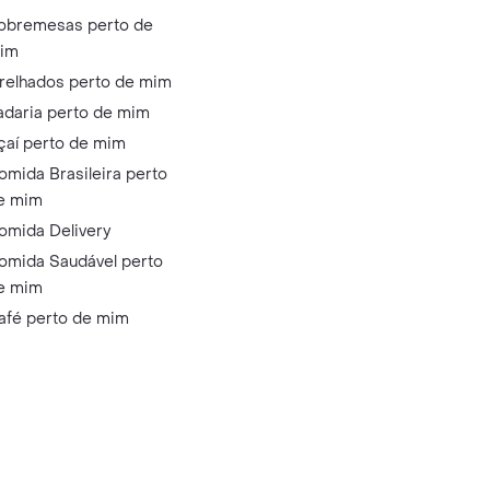
obremesas perto de
im
relhados perto de mim
adaria perto de mim
çaí perto de mim
omida Brasileira perto
e mim
omida Delivery
omida Saudável perto
e mim
afé perto de mim