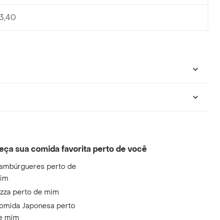
3,40
eça sua comida favorita perto de você
ambúrgueres perto de
im
izza perto de mim
omida Japonesa perto
e mim