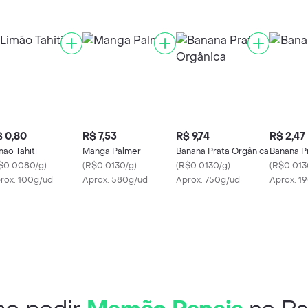
 0,80
R$ 7,53
R$ 9,74
R$ 2,47
mão Tahiti
Manga Palmer
Banana Prata Orgânica
Banana P
$0.0080/g
)
(
R$0.0130/g
)
(
R$0.0130/g
)
(
R$0.013
rox. 100g/ud
Aprox. 580g/ud
Aprox. 750g/ud
Aprox. 1