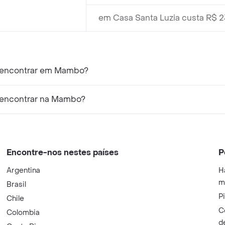
em Casa Santa Luzia custa R$ 2
 encontrar em Mambo?
 encontrar na Mambo?
Encontre-nos nestes países
P
Argentina
H
m
Brasil
P
Chile
C
Colombia
d