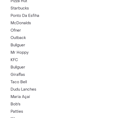
Pizza Hut
Starbucks
Ponto Da Esfiha
McDonalds
Ofner
Outback
Bullguer
Mr Hoppy
KFC
Bullguer
Giraffas
Taco Bell
Dudu Lanches
Maria Açaí
Bob's
Patties