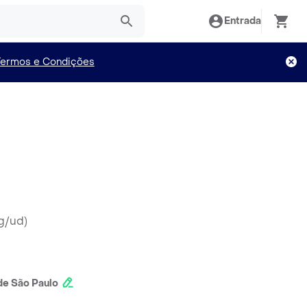
Entrada
Termos e Condições
0g/ud
)
e São Paulo