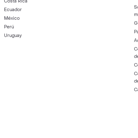
Costa Rica
S
Ecuador
m
México
G
Perú
P
Uruguay
A
C
d
C
C
d
C