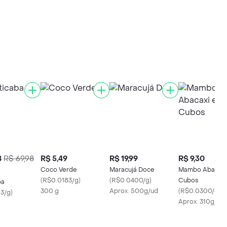
8
R$ 69,98
R$ 5,49
R$ 19,99
R$ 9,30
Coco Verde
Maracujá Doce
Mambo Abacaxi
(
R$0.0183/g
)
(
R$0.0400/g
)
Cubos
ba
300 g
Aprox. 500g/ud
(
R$0.0300/g
)
3/g
)
Aprox. 310g/ud