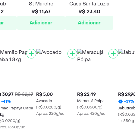
lub
St Marche
Casa Santa Luzia
82
R$ 11,67
R$ 23,40
ar
Adicionar
Adicionar
 30,97
R$ 52,67
R$ 5,00
R$ 22,49
R$ 29,9
Avocado
Maracujá Pólpa
-
41
%
-
57
%
(
R$0.0200/g
)
(
R$0.0500/g
)
mão Papaya Caixa
Jabutica
Aprox. 250g/ud
Aprox. 450g/ud
8kg
(
R$0.035
$0.0200/g
)
1 x 850 g
rox. 1550g/ud