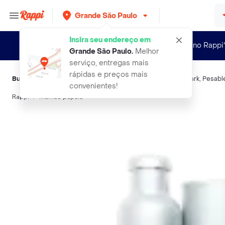
Grande São Paulo
Insira seu endereço em
Novo no Rappi
Grande São Paulo
.
Melhor
serviço, entregas mais
rápidas e preços mais
Buscas relacionadas:
Frutas
,
Oba Bem Querer
,
Sem Trademark
,
Pesabl
convenientes!
Rappi
mamao papaia