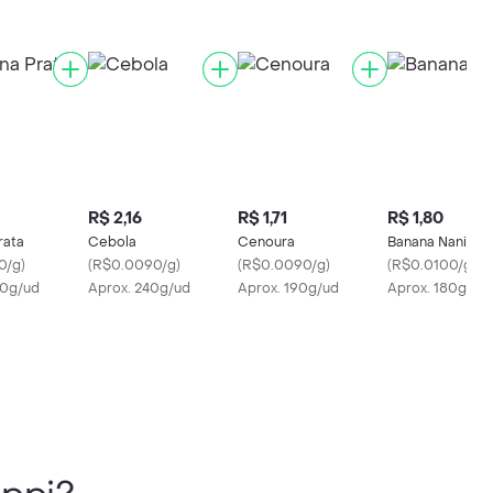
R$ 2,16
R$ 1,71
R$ 1,80
rata
Cebola
Cenoura
Banana Nanica
0/g
)
(
R$0.0090/g
)
(
R$0.0090/g
)
(
R$0.0100/g
)
90g/ud
Aprox. 240g/ud
Aprox. 190g/ud
Aprox. 180g/ud