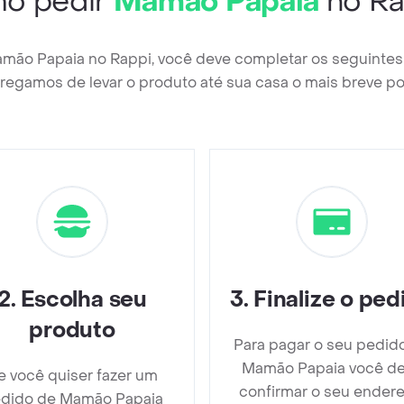
o pedir
Mamão Papaia
no Ra
amão Papaia no Rappi, você deve completar os seguintes
regamos de levar o produto até sua casa o mais breve po
2
.
Escolha seu
3
.
Finalize o ped
produto
Para pagar o seu pedid
Mamão Papaia você d
e você quiser fazer um
confirmar o seu endere
dido de Mamão Papaia