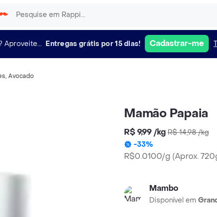
Cadastrar-me
?
Aproveite...
Entregas grátis por 15 dias!
es
,
Avocado
Mamão Papaia
R$ 9,99
/
kg
R$ 14,98
/
kg
-
33
%
R$0.0100/g
(
Aprox. 72
Mambo
Disponível em
Grand