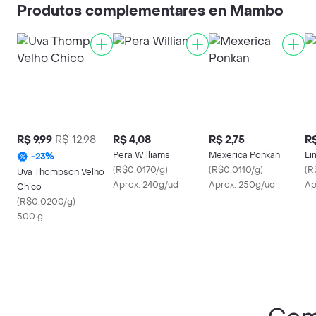
Produtos complementares en Mambo
R$ 9,99
R$ 12,98
R$ 4,08
R$ 2,75
R$
Pera Williams
Mexerica Ponkan
Li
-
23
%
(
R$0.0170/g
)
(
R$0.0110/g
)
(
R
Uva Thompson Velho
Aprox. 240g/ud
Aprox. 250g/ud
Ap
Chico
(
R$0.0200/g
)
500 g