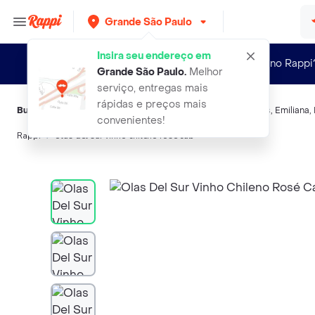
Grande São Paulo
Insira seu endereço em
Novo no Rappi
Grande São Paulo
.
Melhor
serviço, entregas mais
rápidas e preços mais
Buscas relacionadas:
Vinho rosé
,
Concha Y Toro
,
Los Vascos
,
Emiliana
,
convenientes!
Rappi
olas del sur vinho chileno rose cab