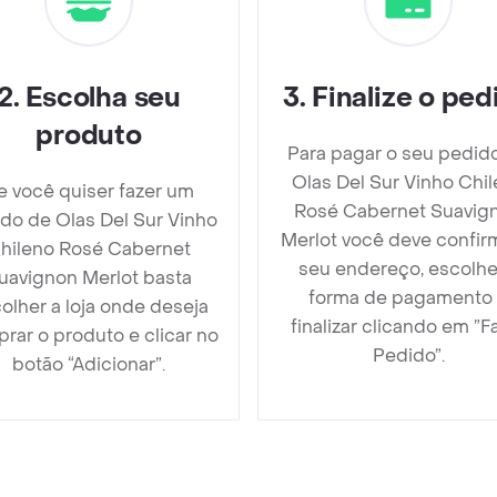
2
.
Escolha seu
3
.
Finalize o ped
produto
Para pagar o seu pedid
Olas Del Sur Vinho Chi
e você quiser fazer um
Rosé Cabernet Suavig
do de Olas Del Sur Vinho
Merlot você deve confir
hileno Rosé Cabernet
seu endereço, escolhe
uavignon Merlot basta
forma de pagamento
olher a loja onde deseja
finalizar clicando em ”F
rar o produto e clicar no
Pedido”.
botão “Adicionar”.