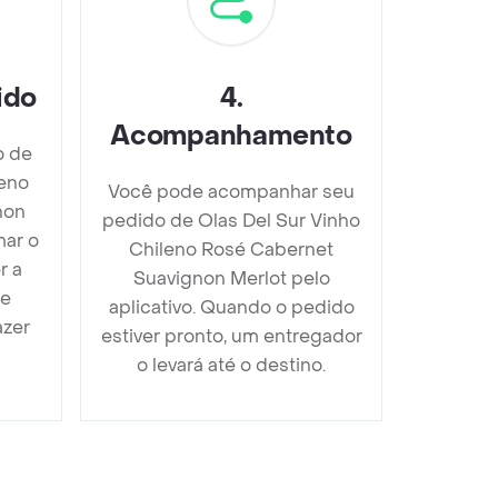
ido
4
.
Acompanhamento
o de
leno
Você pode acompanhar seu
non
pedido de Olas Del Sur Vinho
mar o
Chileno Rosé Cabernet
r a
Suavignon Merlot pelo
 e
aplicativo. Quando o pedido
azer
estiver pronto, um entregador
o levará até o destino.