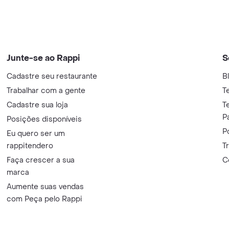
Junte-se ao Rappi
S
Cadastre seu restaurante
B
Trabalhar com a gente
T
Cadastre sua loja
T
P
Posições disponíveis
P
Eu quero ser um
rappitendero
T
Faça crescer a sua
C
marca
Aumente suas vendas
com Peça pelo Rappi