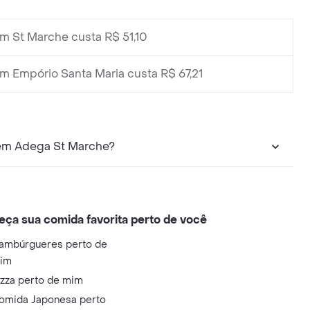
m St Marche custa R$ 51,10
m Empório Santa Maria custa R$ 67,21
 em Adega St Marche?
eça sua comida favorita perto de você
ambúrgueres perto de
im
izza perto de mim
omida Japonesa perto