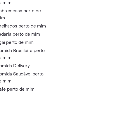
e mim
obremesas perto de
im
relhados perto de mim
adaria perto de mim
çaí perto de mim
omida Brasileira perto
e mim
omida Delivery
omida Saudável perto
e mim
afé perto de mim