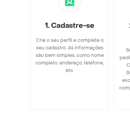
1
.
Cadastre-se
Crie o seu perfil e complete o
seu cadastro. As informações
S
são bem simples, como nome
pedi
completo, endereço, telefone,
C
etc.
S
esc
comp