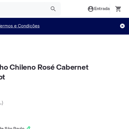
Entrada
Termos e Condições
nho Chileno Rosé Cabernet
ot
L
)
e São Paulo