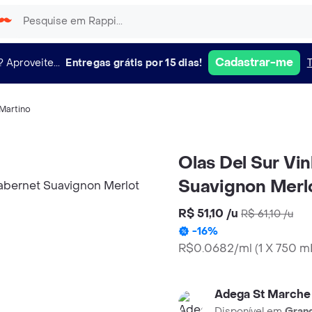
Cadastrar-me
?
Aproveite...
Entregas grátis por 15 dias!
Martino
Olas Del Sur Vi
Suavignon Merl
R$ 51,10
/
u
R$ 61,10
/
u
-
16
%
R$0.0682/ml
(
1 X 750 m
Adega St Marche
Disponível em
Grand