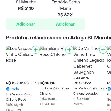
St Marche
Empório Santa
R$ 51,10
Maria
R$ 67,21
Adicionar
Adicionar
Produtos relacionados en Adega St March
R$ 128,02
R$ 159,12
R$ 107,10
R$ 250,92
R$
Emiliana Vinho Rosé
De Martino Vinho Tinto
-
19
%
Chileno
Chileno Legado
Los Vascos Vinho
Co
(
R$0.15/ml
)
Cabernet Sauvignon
(
R$0.34/ml
)
Chileno Rosé
Se
1 X 750 mL
Reserva
750 mL
(
R$0.18/ml
)
Bi
(
R
1 X 750 mL
Sa
1 