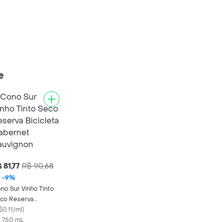
e
 81,77
R$ 90,68
-
9
%
no Sur Vinho Tinto
co Reserva
cicleta Cabernet
$0.11/ml
)
uvignon
X 750 mL