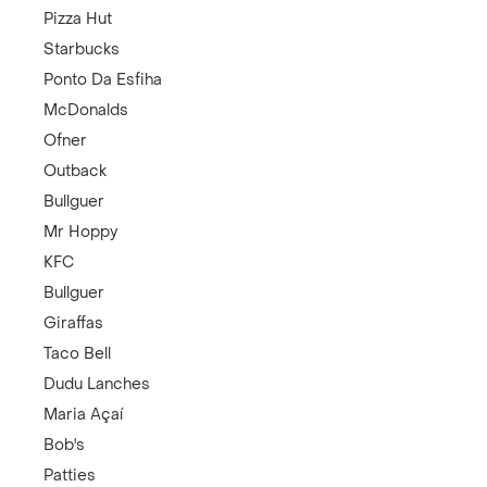
Pizza Hut
Starbucks
Ponto Da Esfiha
McDonalds
Ofner
Outback
Bullguer
Mr Hoppy
KFC
Bullguer
Giraffas
Taco Bell
Dudu Lanches
Maria Açaí
Bob's
Patties