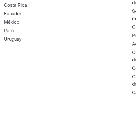
d
Costa Rica
S
Ecuador
m
México
G
Perú
P
Uruguay
A
C
d
C
C
d
C