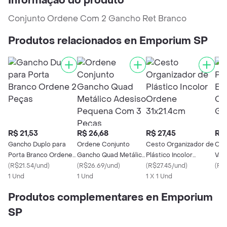
Informação do produto
Conjunto Ordene Com 2 Gancho Ret Branco
Produtos relacionados en Emporium SP
R$ 21,53
R$ 26,68
R$ 27,45
R$ 
Gancho Duplo para
Ordene Conjunto
Cesto Organizador de
Org
Porta Branco Ordene
Gancho Quad Metálico
Plástico Incolor
Vas
2 Peças
(
R$21.54/und
)
Adesiso Pequena
(
R$26.69/und
)
Ordene 31x21.4cm
(
R$27.45/und
)
Ord
(
R$
1 Und
Com 3 Peças
1 Und
1 X 1 Und
Gan
Produtos complementares en Emporium
SP