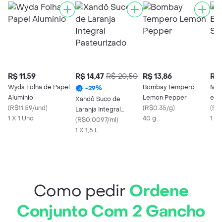
R$ 11,59
R$ 14,47
R$ 20,50
R$ 13,86
R$ 
Wyda Folha de Papel
Bombay Tempero
Mar
-
29
%
Alumínio
Lemon Pepper
e Sa
Xandô Suco de
(
R$11.59/und
)
(
R$0.35/g
)
(
R$
Laranja Integral
1 X 1 Und
40 g
1 X
Pasteurizado
(
R$0.0097/ml
)
1 X 1,5 L
Como pedir
Ordene
Conjunto Com 2 Gancho