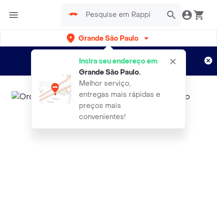
Grande São Paulo
Cadastre-se
Novo no Rappi?
e aproveite...
Insira seu endereço em
Entregas grátis por 15 dias!
Aplicam T&C
Grande São Paulo
.
Melhor serviço,
entregas mais rápidas e
preços mais
convenientes!