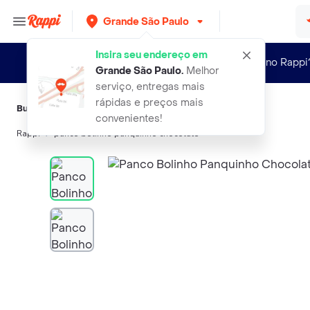
Grande São Paulo
Insira seu endereço em
Novo no Rappi
Grande São Paulo
.
Melhor
serviço, entregas mais
rápidas e preços mais
Buscas relacionadas:
Arepas
,
Panco
,
Ana Maria
,
Ypê
,
Coala
convenientes!
Rappi
panco bolinho panquinho chocolate