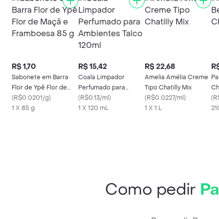
R$ 1,70
R$ 15,42
R$ 22,68
R$
Sabonete em Barra
Coala Limpador
Amelia Amélia Creme
Pa
Flor de Ypê Flor de
Perfumado para
Tipo Chatilly Mix
Ch
Maçã e Framboesa 85
(
R$0.0201/g
)
Ambientes Talco
(
R$0.13/ml
)
(
R$0.0227/ml
)
(
R
g
1 X 85 g
120ml
1 X 120 mL
1 X 1 L
21
Como pedir
Pa