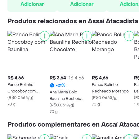
Adicionar
Adicionar
Adicion
Produtos relacionados en Assaí Atacadista
R$ 4,66
R$ 3,64
R$ 4,66
R$ 4,66
R$
Panco Bolinho
Panco Bolinho
Pa
-
21
%
Chocoboy com
Recheado Morango
Ba
Ana Maria Bolo
Baunilha
(
R$0.0665/g
)
(
R$0.0665/g
)
(
R
Baunilha Recheio
70 g
70 g
1 
Chocolate
(
R$0.0519/g
)
70 g
Produtos complementares en Assaí Atacad