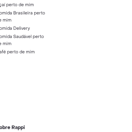
çaí perto de mim
omida Brasileira perto
e mim
omida Delivery
omida Saudável perto
e mim
afé perto de mim
obre Rappi