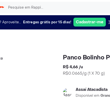
Cadastrar-me
?
Aproveite...
Entregas grátis por 15 dias!
Panco Bolinho 
R$ 4,66
/
u
R$0.0665/g
(
1 X 70 g
)
Assaí Atacadista
Disponível em
Grand