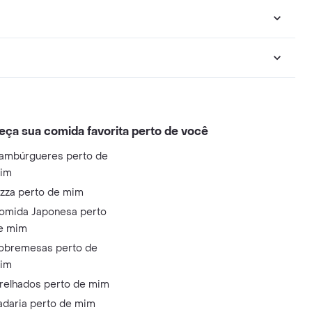
eça sua comida favorita perto de você
ambúrgueres perto de
im
izza perto de mim
omida Japonesa perto
e mim
obremesas perto de
im
relhados perto de mim
adaria perto de mim