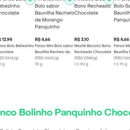
 12,94
R$ 4,66
R$ 3,10
R$ 4,66
nco Bolo Bebezinho
Panco Mini Bolo sabor
Nestlé Biscoito Bono
Panco Mi
ocolate
Baunilha Recheio de
Recheado Chocolate
Baunilha
$0.0616/g
)
Morango Panquinho
(
R$0.0665/g
)
(
R$0.0344/g
)
(
R$0.06
0 g
70 g
1 X 90 g
1 X 70 g
nco Bolinho Panquinho Choc