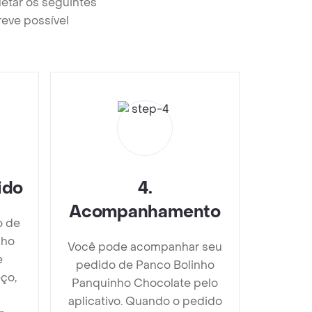
etar os seguintes
reve possível
ido
4
.
Acompanhamento
o de
nho
Você pode acompanhar seu
e
pedido de Panco Bolinho
ço,
Panquinho Chocolate pelo
aplicativo. Quando o pedido