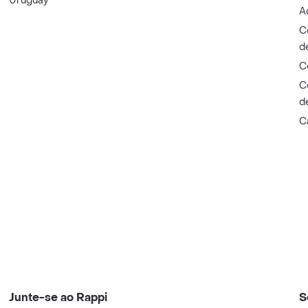
Uruguay
A
C
d
C
C
d
C
Junte-se ao Rappi
S