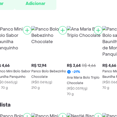
ar
Adicionar
 4,66
R$ 12,94
R$ 3,64
R$ 4,66
R$ 4,66
nco Mini Bolo Sabor
Panco Bolo Bebezinho
Panco Mi
-
21
%
unilha Panquinho
Chocolate
Baunilha
Ana Maria Bolo Triplo
$0.0665/g
)
(
R$0.0616/g
)
Morango 
(
R$0.06
Chocolate
X 70 g
210 g
70 g
(
R$0.0519/g
)
70 g
ista