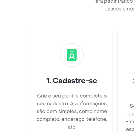
Para pedir Panco
passos e nos
1
.
Cadastre-se
Crie o seu perfil e complete o
seu cadastro. As informações
S
são bem simples, como nome
pe
completo, endereço, telefone,
Pan
etc.
esc