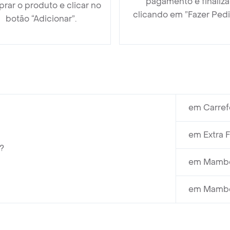
pagamento e finaliza
rar o produto e clicar no
clicando em ”Fazer Pedi
botão “Adicionar”.
em Carref
em Extra 
?
em Mambo
em Mambo