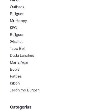
Ofner
Outback
Bullguer
Mr Hoppy
KFC
Bullguer
Giraffas
Taco Bell
Dudu Lanches
Maria Açaí
Bob's
Patties
Kibon
Jerónimo Burger
Categorias