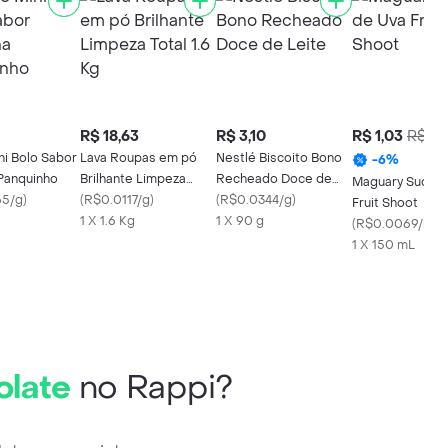
R$ 18,63
R$ 3,10
R$ 1,03
R$ 1,
ni Bolo Sabor
Lava Roupas em pó
Nestlé Biscoito Bono
-
6
%
 Panquinho
Brilhante Limpeza
Recheado Doce de
Maguary Suco d
65/g
)
Total 1.6 Kg
(
R$0.0117/g
)
Leite
(
R$0.0344/g
)
Fruit Shoot
1 X 1.6 Kg
1 X 90 g
(
R$0.0069/ml
)
1 X 150 mL
olate
no Rappi?