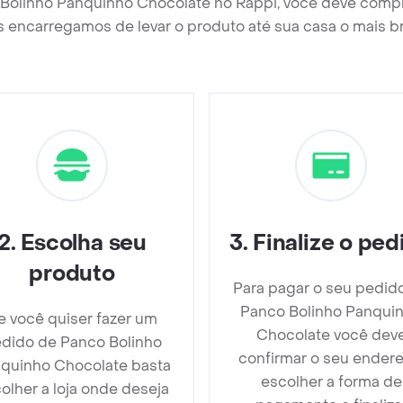
 Bolinho Panquinho Chocolate no Rappi, você deve compl
 encarregamos de levar o produto até sua casa o mais b
2
.
Escolha seu
3
.
Finalize o ped
produto
Para pagar o seu pedid
Panco Bolinho Panqui
e você quiser fazer um
Chocolate você dev
dido de Panco Bolinho
confirmar o seu endere
quinho Chocolate basta
escolher a forma de
olher a loja onde deseja