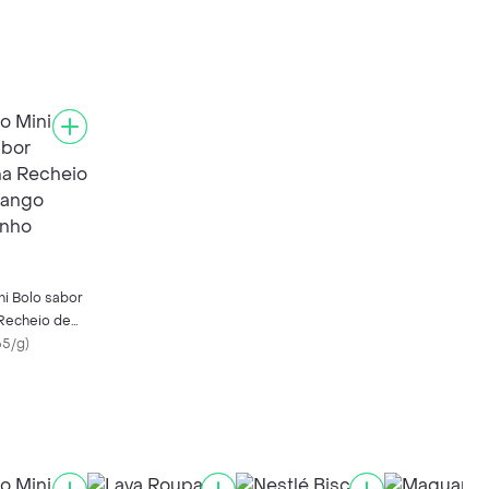
ni Bolo sabor
 Recheio de
Panquinho
65/g
)