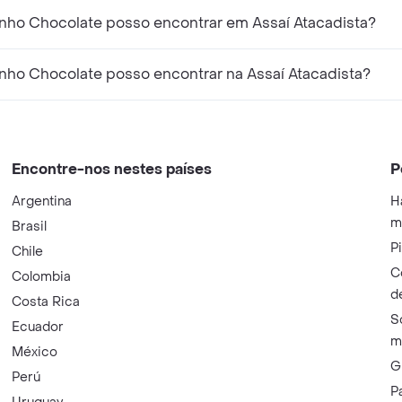
nho Chocolate posso encontrar em Assaí Atacadista?
nho Chocolate posso encontrar na Assaí Atacadista?
Encontre-nos nestes países
P
Argentina
H
m
Brasil
P
Chile
C
Colombia
d
Costa Rica
S
Ecuador
m
México
G
Perú
P