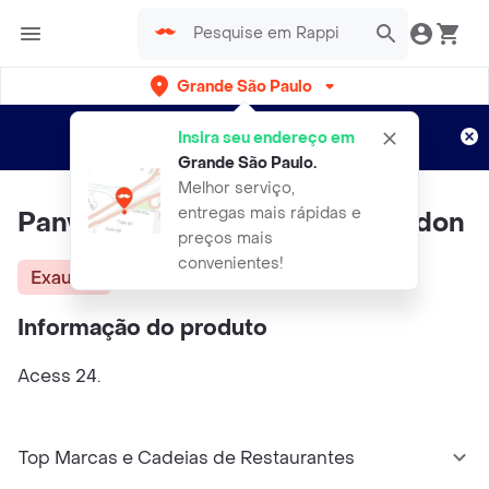
Grande São Paulo
Cadastre-se
Novo no Rappi?
e aproveite...
Insira seu endereço em
Entregas grátis por 15 dias!
Aplicam T&C
Grande São Paulo
.
Melhor serviço,
entregas mais rápidas e
Panvel Tesoura Seg Ponta Arredon
preços mais
convenientes!
Exausta
Informação do produto
Acess 24.
Top Marcas e Cadeias de Restaurantes