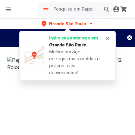
Grande São Paulo
Cadastre-se
Novo no Rappi?
e aproveite...
Insira seu endereço em
Entregas grátis por 15 dias!
Aplicam T&C
Grande São Paulo
.
Melhor serviço,
entregas mais rápidas e
preços mais
convenientes!