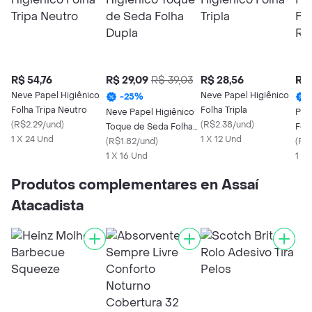
R$ 54,76
R$ 29,09
R$ 39,03
R$ 28,56
R$ 
Neve Papel Higiênico
Neve Papel Higiênico
-
25
%
Folha Tripa Neutro
Folha Tripla
Neve Papel Higiênico
Pap
(
R$2.29/und
)
(
R$2.38/und
)
Toque de Seda Folha
Folh
1 X 24 Und
1 X 12 Und
Dupla
(
R$1.82/und
)
(
R$
1 X 16 Und
1 x 
Produtos complementares en Assaí
Atacadista