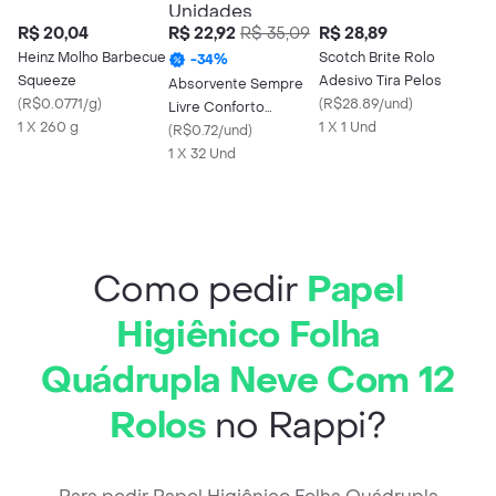
R$ 20,04
R$ 22,92
R$ 35,09
R$ 28,89
Heinz Molho Barbecue
Scotch Brite Rolo
-
34
%
Squeeze
Adesivo Tira Pelos
Absorvente Sempre
(
R$0.0771/g
)
(
R$28.89/und
)
Livre Conforto
1 X 260 g
1 X 1 Und
Noturno Cobertura 32
(
R$0.72/und
)
Unidades
1 X 32 Und
Como pedir
Papel
Higiênico Folha
Quádrupla Neve Com 12
Rolos
no Rappi?