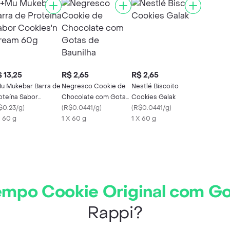
 13,25
R$ 2,65
R$ 2,65
u Mukebar Barra de
Negresco Cookie de
Nestlé Biscoito
oteína Sabor
Chocolate com Gotas
Cookies Galak
okies'n Cream 60g
$0.23/g
)
de Baunilha
(
R$0.0441/g
)
(
R$0.0441/g
)
X 60 g
1 X 60 g
1 X 60 g
mpo Cookie Original com Go
Rappi?