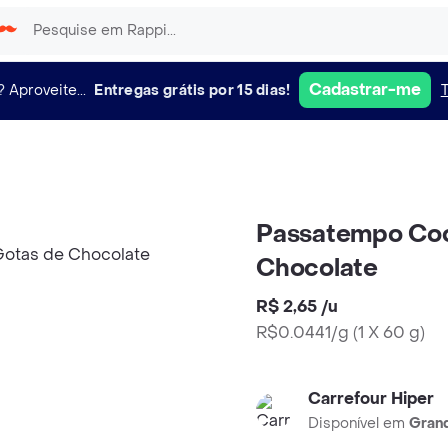
Cadastrar-me
?
Aproveite...
Entregas grátis por 15 dias!
Passatempo Coo
Chocolate
R$ 2,65
/
u
R$0.0441/g
(
1 X 60 g
)
Carrefour Hiper
Disponível em
Grand