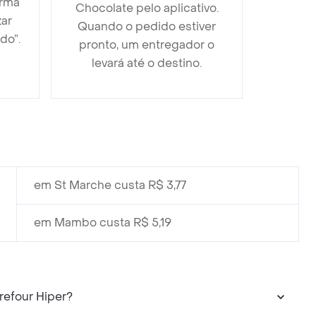
orma
Chocolate pelo aplicativo.
zar
Quando o pedido estiver
do”.
pronto, um entregador o
levará até o destino.
em St Marche custa R$ 3,77
em Mambo custa R$ 5,19
refour Hiper?