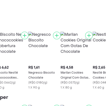
 6,62
R$ 1,61
R$ 4,58
R$ 2,65
scoito Nestlé
Negresco Biscoito
Marilan Cookies
Nestlé Bi
ococookies
Chocolate
Original Com Gotas
Cookies 
bertura Chocolate
$0.0662/g
)
(
R$0.0180/g
)
De Chocolate
(
R$0.0573/g
)
(
R$0.044
0 g
1 X 90 g
1 X 80 g
1 X 60 g
iper