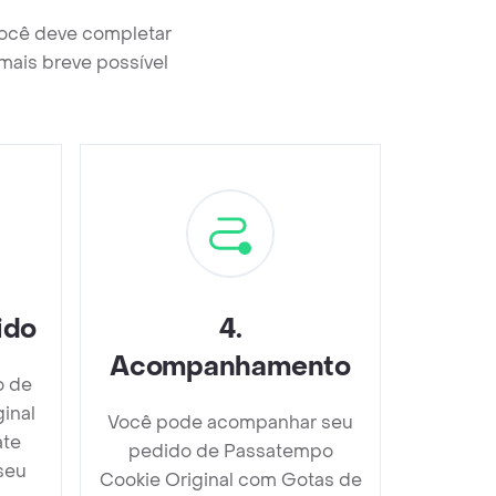
você deve completar
mais breve possível
ido
4
.
Acompanhamento
o de
inal
Você pode acompanhar seu
ate
pedido de Passatempo
seu
Cookie Original com Gotas de