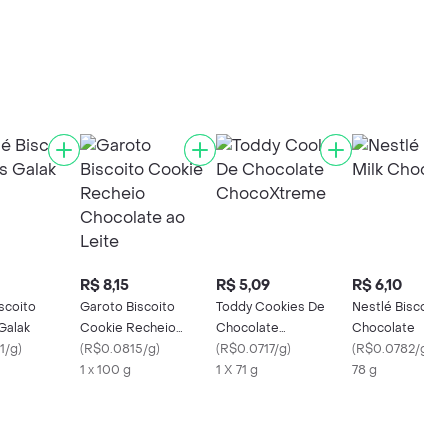
R$ 8,15
R$ 5,09
R$ 6,10
scoito
Garoto Biscoito
Toddy Cookies De
Nestlé Biscoito 
Galak
Cookie Recheio
Chocolate
Chocolate
1/g
)
Chocolate ao Leite
(
R$0.0815/g
)
ChocoXtreme
(
R$0.0717/g
)
(
R$0.0782/g
)
1 x 100 g
1 X 71 g
78 g