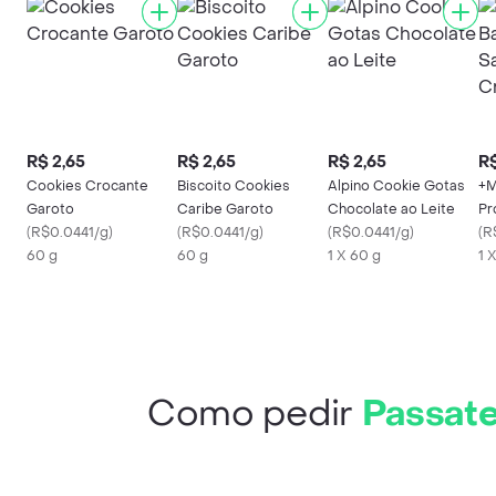
R$ 2,65
R$ 2,65
R$ 2,65
R$
Cookies Crocante
Biscoito Cookies
Alpino Cookie Gotas
+M
Garoto
Caribe Garoto
Chocolate ao Leite
Pr
(
R$0.0441/g
)
(
R$0.0441/g
)
(
R$0.0441/g
)
Co
(
R
60 g
60 g
1 X 60 g
1 
Como pedir
Passate