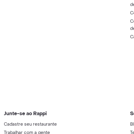
d
C
C
d
C
Junte-se ao Rappi
S
Cadastre seu restaurante
B
Trabalhar com a gente
T