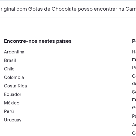
iginal com Gotas de Chocolate posso encontrar na Carr
Encontre-nos nestes países
P
Argentina
H
m
Brasil
P
Chile
C
Colombia
d
Costa Rica
S
Ecuador
m
México
G
Perú
P
Uruguay
A
C