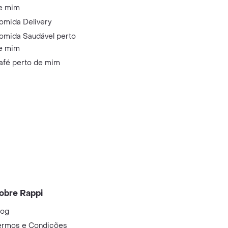
e mim
omida Delivery
omida Saudável perto
e mim
afé perto de mim
obre Rappi
log
ermos e Condições