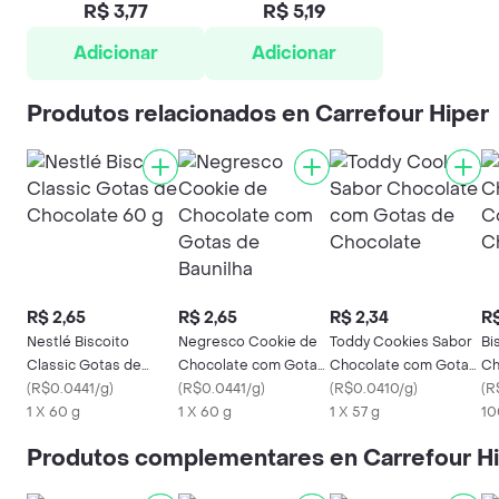
R$ 3,77
R$ 5,19
Adicionar
Adicionar
Produtos relacionados en Carrefour Hiper
R$ 2,65
R$ 2,65
R$ 2,34
R$
Nestlé Biscoito
Negresco Cookie de
Toddy Cookies Sabor
Bi
Classic Gotas de
Chocolate com Gotas
Chocolate com Gotas
Ch
Chocolate 60 g
(
R$0.0441/g
)
de Baunilha
(
R$0.0441/g
)
de Chocolate
(
R$0.0410/g
)
Co
(
R
1 X 60 g
1 X 60 g
1 X 57 g
10
Produtos complementares en Carrefour H