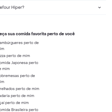
efour Hiper?
eça sua comida favorita perto de você
ambúrgueres perto de
im
izza perto de mim
omida Japonesa perto
e mim
obremesas perto de
im
relhados perto de mim
adaria perto de mim
çaí perto de mim
omida Brasileira perto