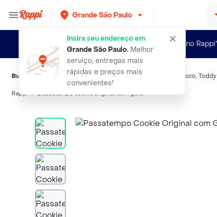
Grande São Paulo
Insira seu endereço em
Novo no Rappi
Grande São Paulo
.
Melhor
serviço, entregas mais
rápidas e preços mais
Buscas relacionadas:
Biscoitos
,
Passatempo
,
Nestlé
,
Negresco
,
Toddy
convenientes!
Rappi
passatempo cookie original com gota