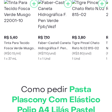
R$ 5,40
R$ 7,10
R$ 3,80
R$ 
Tinta Para Tecido
Faber-Castell Caneta
Tigre Pincel Chato
Tig
Fosca Verde Musgo
Hidrográfica F. Pen
Reto N.02 815-02
N.0
22001-10
(
R$0.15/ml
)
Verde Fpb/Vezf
(
R$7.10/und
)
(
R$3.80/und
)
(
R$
1 x 37 mL
1 x 1 Und
1 Und
1 U
Como pedir
Pasta
Plascony Com Elástico
Polip A4 Lilás Pastel