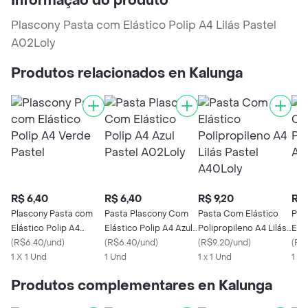
Informação do produto
Plascony Pasta com Elástico Polip A4 Lilás Pastel
A02Loly
Produtos relacionados en Kalunga
R$ 6,40
R$ 6,40
R$ 9,20
R$ 
Plascony Pasta com
Pasta Plascony Com
Pasta Com Elástico
Pas
Elástico Polip A4
Elástico Polip A4 Azul
Polipropileno A4 Lilás
Elás
Verde Pastel
(
R$6.40/und
)
Pastel A02Loly
(
R$6.40/und
)
Pastel A40Loly
(
R$9.20/und
)
Lil
(
R$
1 X 1 Und
1 Und
1 x 1 Und
1 U
Produtos complementares en Kalunga