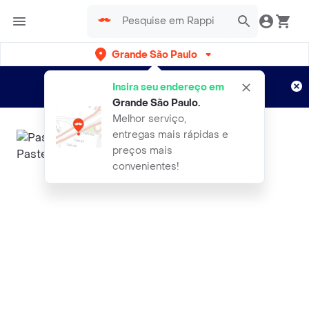
Grande São Paulo
Cadastre-se
Novo no Rappi?
e aproveite...
Insira seu endereço em
Entregas grátis por 15 dias!
Aplicam T&C
Grande São Paulo
.
Melhor serviço,
entregas mais rápidas e
preços mais
convenientes!