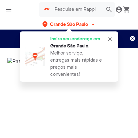
Grande São Paulo
Cadastre-se
Novo no Rappi?
e aproveite...
Insira seu endereço em
Entregas grátis por 15 dias!
Aplicam T&C
Grande São Paulo
.
Melhor serviço,
entregas mais rápidas e
preços mais
convenientes!