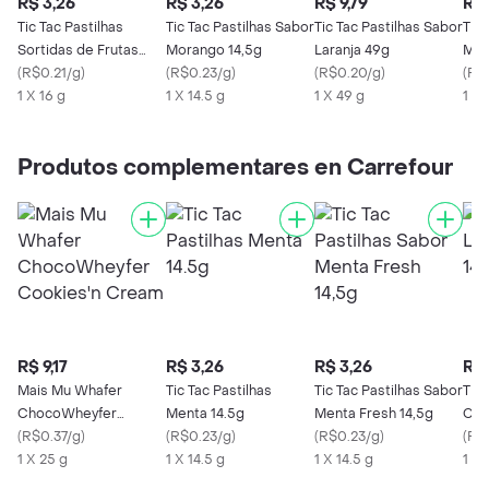
R$ 3,26
R$ 3,26
R$ 9,79
R$ 
Tic Tac Pastilhas
Tic Tac Pastilhas Sabor
Tic Tac Pastilhas Sabor
Tic 
Sortidas de Frutas
Morango 14,5g
Laranja 49g
Men
14.5g
(
R$0.21/g
)
(
R$0.23/g
)
(
R$0.20/g
)
(
R$
1 X 16 g
1 X 14.5 g
1 X 49 g
1 X 
Produtos complementares en Carrefour
R$ 9,17
R$ 3,26
R$ 3,26
R$ 
Mais Mu Whafer
Tic Tac Pastilhas
Tic Tac Pastilhas Sabor
Tic 
ChocoWheyfer
Menta 14.5g
Menta Fresh 14,5g
Cai
Cookies'n Cream
(
R$0.37/g
)
(
R$0.23/g
)
(
R$0.23/g
)
(
R$
1 X 25 g
1 X 14.5 g
1 X 14.5 g
1 X 