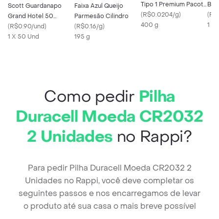
Tipo 1 Premium Pacote
Bom
Scott Guardanapo
Faixa Azul Queijo
400g
(
R$0.0204/g
)
Pis
(
R$
Grand Hotel 50
Parmesão Cilindro
400 g
1 x 
Unidades
(
R$0.90/und
)
(
R$0.16/g
)
1 X 50 Und
195 g
Como pedir
Pilha
Duracell Moeda CR2032
2 Unidades
no Rappi?
Para pedir Pilha Duracell Moeda CR2032 2
Unidades no Rappi, você deve completar os
seguintes passos e nos encarregamos de levar
o produto até sua casa o mais breve possível