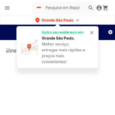
Grande São Paulo
Cadastre-se
Novo no Rappi?
e aproveite...
Insira seu endereço em
Entregas grátis por 15 dias!
Aplicam T&C
Grande São Paulo
.
Melhor serviço,
entregas mais rápidas e
preços mais
convenientes!