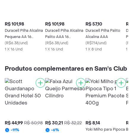
R$ 101,98
R$ 101,98
R$ 57,10
R$ 
Duracell Pilha Alcalina
Duracell Pilha Alcalina
Duracell Pilha Palito
Dura
Pequena AA 16
Palito AAA 16
Alcalina AAA
Peq
Unidades
(
R$6.38/und
)
Unidades
(
R$6.38/und
)
(
R$7.14/und
)
(
R$7
1 X 16 Und
1 X 16 Und
1 X 8 Und
1 X
Produtos complementares en Sam's Club
R$ 44,99
R$ 50,98
R$ 30,21
R$ 32,22
R$ 8,14
R$ 
Yoki Milho para Pipoca
Baci
-
11
%
-
6
%