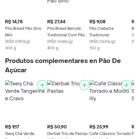
R$ 14,78
R$ 27,44
R$ 9,08
R$ 
Pita Bread Pão Sírio
Pita Bread Beirute
Pão Ciabatta
Beir
Mini
Tradicional Com Pão
Tradicional
(
R$
(
R$0.0493/g
)
Sírio
(
R$0.0686/g
)
(
R$0.0606/g
)
300
300 g
400 g
150 g
Produtos complementares en Pão De
Açúcar
R$ 9,17
R$ 50,90
R$ 25,99
R$ 
Taeq Chá Verde
Derbak Trio de Pastas
Café Clássico Torrado
Flo