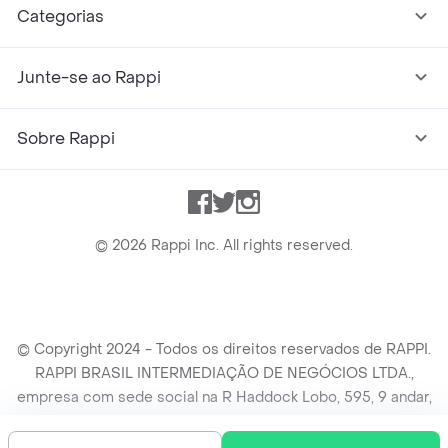
Categorias
Junte-se ao Rappi
Sobre Rappi
Facebook
Twitter
Instagram
©
2026
Rappi Inc. All rights reserved.
© Copyright 2024 - Todos os direitos reservados de RAPPI.
RAPPI BRASIL INTERMEDIAÇÃO DE NEGÓCIOS LTDA.,
empresa com sede social na R Haddock Lobo, 595, 9 andar,
conj. 91, Lado A, Cerqueira Cesar, São Paulo/SP CEP. 01414-
905, CNPJ/MF n° 26.900.161/0001-25.