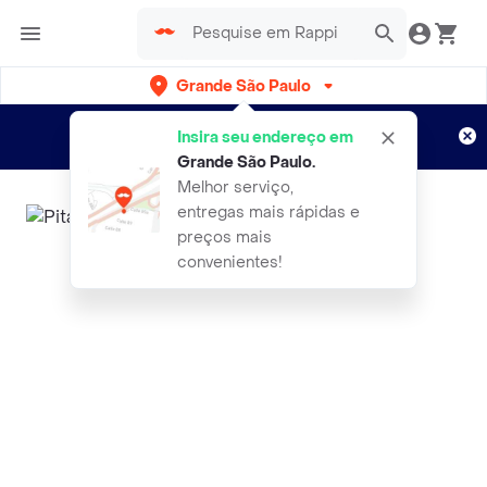
Grande São Paulo
Cadastre-se
Novo no Rappi?
e aproveite...
Insira seu endereço em
Entregas grátis por 15 dias!
Aplicam T&C
Grande São Paulo
.
Melhor serviço,
entregas mais rápidas e
preços mais
convenientes!