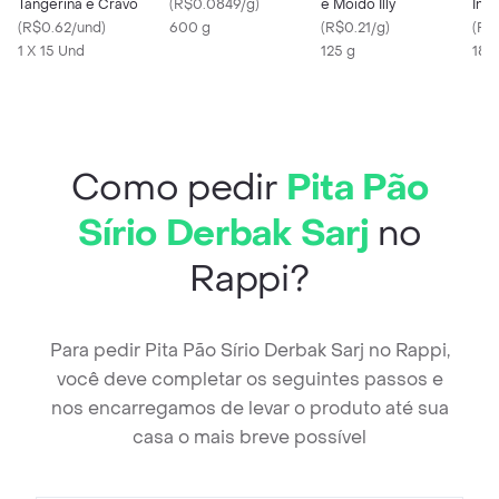
Tangerina e Cravo
(
R$0.0849/g
)
e Moído Illy
Int
(
R$0.62/und
)
600 g
(
R$0.21/g
)
Ger
(
R$
1 X 15 Und
125 g
180
Como pedir
Pita Pão
Sírio Derbak Sarj
no
Rappi?
Para pedir Pita Pão Sírio Derbak Sarj no Rappi,
você deve completar os seguintes passos e
nos encarregamos de levar o produto até sua
casa o mais breve possível