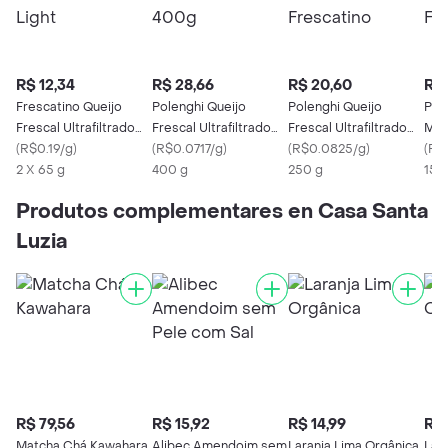
R$ 12,34
R$ 28,66
R$ 20,60
R$ 
Frescatino Queijo
Polenghi Queijo
Polenghi Queijo
Pol
Frescal Ultrafiltrado
Frescal Ultrafiltrado
Frescal Ultrafiltrado
Mus
Light
(
R$0.19/g
)
400g
(
R$0.0717/g
)
Frescatino
(
R$0.0825/g
)
(
R$0
2 X 65 g
400 g
250 g
150
Produtos complementares en Casa Santa
Luzia
R$ 79,56
R$ 15,92
R$ 14,99
R$ 
Matcha Chá Kawahara
Alibec Amendoim sem
Laranja Lima Orgânica
Lar