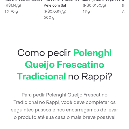
(
R$1.14/g
)
Pele com Sal
(
R$0.0150/g
)
(
R$
1 X 70 g
(
R$0.0319/g
)
1 Kg
Apr
500 g
Como pedir
Polenghi
Queijo Frescatino
Tradicional
no Rappi?
Para pedir Polenghi Queijo Frescatino
Tradicional no Rappi, você deve completar os
seguintes passos e nos encarregamos de levar
o produto até sua casa o mais breve possível