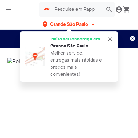
Grande São Paulo
Cadastre-se
Novo no Rappi?
e aproveite...
Insira seu endereço em
Entregas grátis por 15 dias!
Aplicam T&C
Grande São Paulo
.
Melhor serviço,
entregas mais rápidas e
preços mais
convenientes!