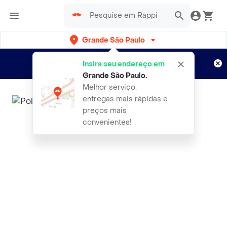
Grande São Paulo
Cadastre-se
Novo no Rappi?
e aproveite...
Insira seu endereço em
Entregas grátis por 15 dias!
Aplicam T&C
Grande São Paulo
.
Melhor serviço,
entregas mais rápidas e
preços mais
convenientes!