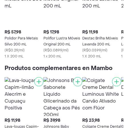
R$ 57,98
R$ 17,98
R$ 11,98
R$ 
Polidor Para Metais
Poliflor Lustra Móveis
Destac Brilha Móveis
Poli
Silvo 200 mL
Original 200 mL
Lavanda 200 mL
Lav
(
R$0.29/ml
)
(
R$0.0899/ml
)
(
R$0.0599/ml
)
(
R$
1 X 200 mL
1 x 200 mL
1 X 200 mL
1 X
Produtos complementares en Mambo
R$ 11,98
R$ 39,98
R$ 23,98
R$ 
Lava-louças Capim-
Johnsons Baby
Colgate Creme Dental
Gio