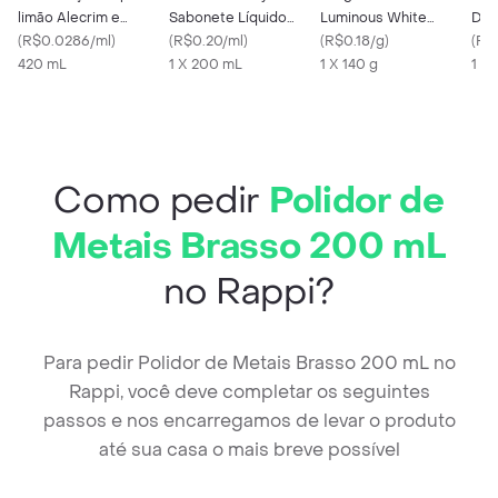
limão Alecrim e
Sabonete Líquido
Luminous White
Det
Cupuaçu Positiva
(
R$0.0286/ml
)
Glicerinado da
(
R$0.20/ml
)
Carvão Ativado com
(
R$0.18/g
)
Lou
(
R$
420 mL
Cabeça aos Pés
1 X 200 mL
Flúor
1 X 140 g
1 X
200ml
Como pedir
Polidor de
Metais Brasso 200 mL
no Rappi?
Para pedir Polidor de Metais Brasso 200 mL no
Rappi, você deve completar os seguintes
passos e nos encarregamos de levar o produto
até sua casa o mais breve possível