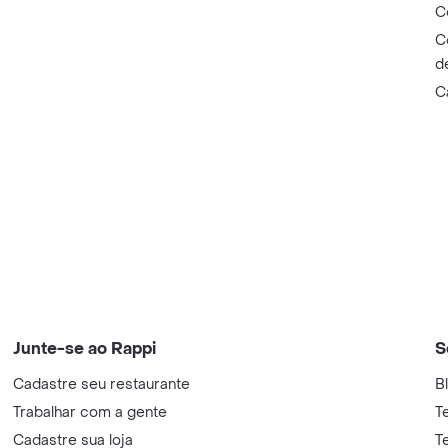
C
C
d
C
Junte-se ao Rappi
S
Cadastre seu restaurante
B
Trabalhar com a gente
T
Cadastre sua loja
T