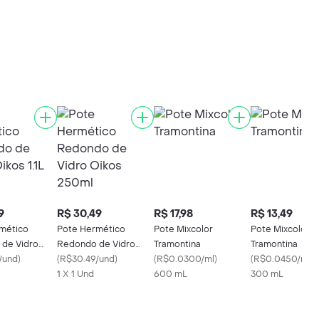
9
R$ 30,49
R$ 17,98
R$ 13,49
mético
Pote Hermético
Pote Mixcolor
Pote Mixcolor
de Vidro
Redondo de Vidro
Tramontina
Tramontina
/und
)
Oikos 250ml
(
R$30.49/und
)
(
R$0.0300/ml
)
(
R$0.0450/ml
)
1 X 1 Und
600 mL
300 mL