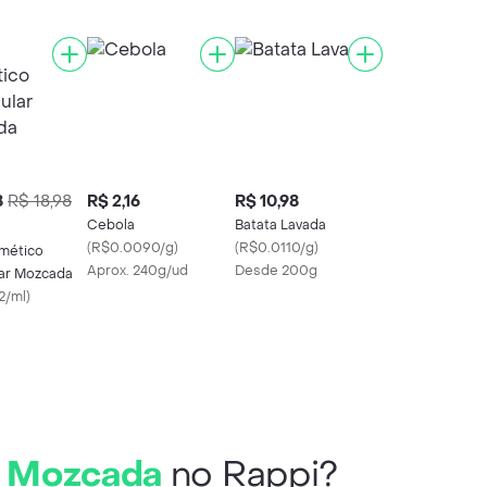
8
R$ 18,98
R$ 2,16
R$ 10,98
Cebola
Batata Lavada
(
R$0.0090/g
)
(
R$0.0110/g
)
mético
Aprox. 240g/ud
Desde 200g
ar Mozcada
2/ml
)
r Mozcada
no Rappi?