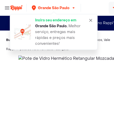
Grande São Paulo
Insira seu endereço em
Novo no Rappi
Grande São Paulo
.
Melhor
serviço, entregas mais
rápidas e preços mais
Buscas relacionadas:
Garrafas variadas
,
Mambo
,
Hermet
,
Oikos
,
Vale
convenientes!
Rappi
pote de vidro hermetico retangular