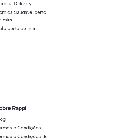
omida Delivery
omida Saudável perto
e mim
afé perto de mim
obre Rappi
log
ermos e Condições
ermos e Condições de