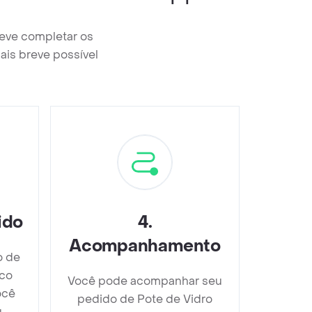
deve completar os
ais breve possível
ido
4
.
Acompanhamento
o de
ico
Você pode acompanhar seu
ocê
pedido de Pote de Vidro
u