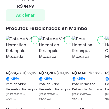
R$ 44,99
Adicionar
Produtos relacionados en Mambo
R$ 20,78
R$ 29,49
R$ 31,98
R$ 44,49
R$ 13,58
R$ 18,98
R$
-
29
%
-
28
%
-
28
%
Pote de Vidro
Pote de Vidro
Pote Hermético
Po
Hermético Retangular
Hermético Retangular
Retangular Mozcada
He
Mozcada
(
R$0.0347/ml
)
Mozcada
(
R$0.0214/ml
)
(
R$0.0412/ml
)
Mo
(
R
600 mL
1500 mL
330 mL
38