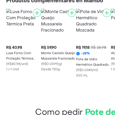
Produtos complementares en Mambo
R$ 40,98
R$ 59,90
R$ 19,18
R$ 26,98
R$
Luva Forno Com
Monte Castelo Queijo
Wy
-
28
%
Proteção Térmica
Mussarela Fracionado
Al
Pote de Vidro
Preta
(
R$40.98/und
)
(
R$0.0599/g
)
(
R
Hermético Quadrado
1 x 1 Und
Desde 720g
1 
Mozcada
(
R$0.0349/ml
)
550 mL
Como pedir
Pote d