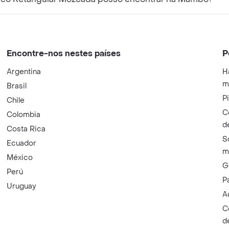
Encontre-nos nestes países
P
Argentina
H
m
Brasil
P
Chile
C
Colombia
d
Costa Rica
S
Ecuador
m
México
G
Perú
P
Uruguay
A
C
d