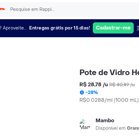
Cadastrar-me
?
Aproveite...
Entregas grátis por 15 dias!
Pote de Vidro 
R$ 28,78
/
u
R$ 40,49
/
u
-
28
%
R$0.0288/ml
(
1000 mL
)
Mambo
Disponível em
Grand