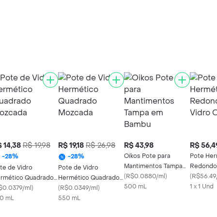
 14,38
R$ 19,98
R$ 19,18
R$ 26,98
R$ 43,98
R$ 56,4
Oikos Pote para
Pote Her
-
28
%
-
28
%
Mantimentos Tampa
Redondo 
te de Vidro
Pote de Vidro
em Bambu
(
R$0.0880/ml
)
Oikos 1.1L
(
R$56.49
rmético Quadrado
Hermético Quadrado
500 mL
1 x 1 Und
zcada
$0.0379/ml
)
Mozcada
(
R$0.0349/ml
)
0 mL
550 mL