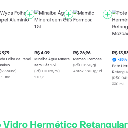
 9,79
R$ 4,09
R$ 26,96
R$ 13,5
da Folha de Papel
Minalba Água Mineral
Mamão Formosa
-
28
%
umínio
sem Gás 1.5l
(
R$0.0150/g
)
Pote Her
$9.79/und
)
(
R$0.0028/ml
)
Aprox. 1800g/ud
Retangul
X 1 Und
1 X 1,5 L
(
R$0.041
330 mL
e Vidro Hermético Retangula