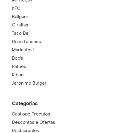
Mr Hoppy
KFC
Bullguer
Giraffas
Taco Bell
Dudu Lanches
Maria Açaí
Bob's
Patties
Kibon
Jerónimo Burger
Categorias
Catálogo Produtos
Descontos e Ofertas
Restaurantes