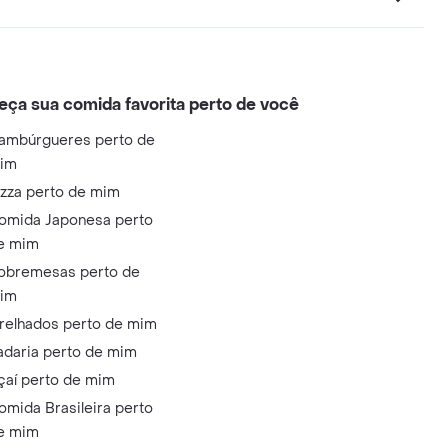
eça sua comida favorita perto de você
ambúrgueres perto de
im
izza perto de mim
omida Japonesa perto
e mim
obremesas perto de
im
relhados perto de mim
adaria perto de mim
çaí perto de mim
omida Brasileira perto
e mim