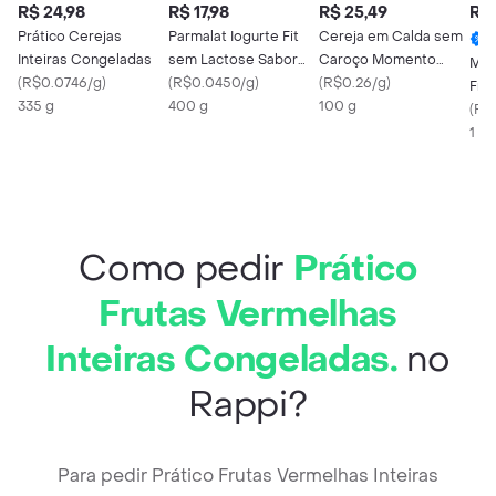
R$ 24,98
R$ 17,98
R$ 25,49
R$ 
Prático Cerejas
Parmalat Iogurte Fit
Cereja em Calda sem
Inteiras Congeladas
sem Lactose Sabor
Caroço Momento
Mo
(
R$0.0746/g
)
Coco 100g
(
R$0.0450/g
)
Mambo 100g
(
R$0.26/g
)
Fru
335 g
400 g
100 g
Mar
(
R$
1 x 
Como pedir
Prático
Frutas Vermelhas
Inteiras Congeladas.
no
Rappi?
Para pedir Prático Frutas Vermelhas Inteiras