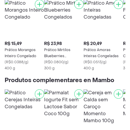
R$ 15,49
R$ 23,98
R$ 20,49
R$ 
Prático Morangos
Prático Mirtilos
Prático Amoras
Prá
Inteiro Congelado
Blueberries
Inteiras Congeladas
Con
(
R$0.0388/g
)
Congelados
(
R$0.0800/g
)
(
R$0.0513/g
)
(
R$0
400 g
300 g
400 g
300
Produtos complementares en Mambo