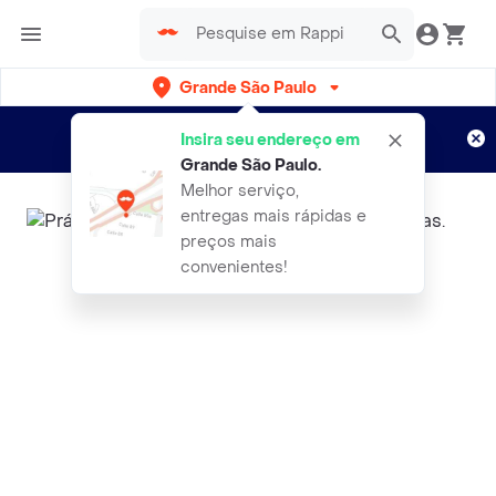
Grande São Paulo
Cadastre-se
Novo no Rappi?
e aproveite...
Insira seu endereço em
Entregas grátis por 15 dias!
Aplicam T&C
Grande São Paulo
.
Melhor serviço,
entregas mais rápidas e
preços mais
convenientes!