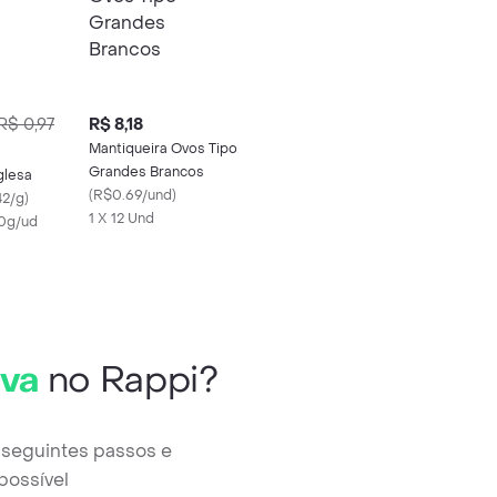
R$ 0,97
R$ 8,18
Mantiqueira Ovos Tipo
Grandes Brancos
glesa
(
R$0.69/und
)
2/g
)
1 X 12 Und
70g/ud
rva
no Rappi?
 seguintes passos e
possível