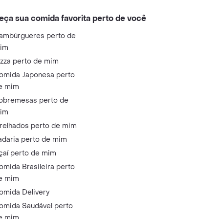
eça sua comida favorita perto de você
ambúrgueres perto de
im
izza perto de mim
omida Japonesa perto
e mim
obremesas perto de
im
relhados perto de mim
adaria perto de mim
çaí perto de mim
omida Brasileira perto
e mim
omida Delivery
omida Saudável perto
e mim