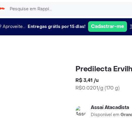
Cadastrar-me
?
Aproveite...
Entregas grátis por 15 dias!
Predilecta Ervi
R$ 3,41
/
u
R$0.0201/g
(
170 g
)
Assaí Atacadista
Disponível em
Grand