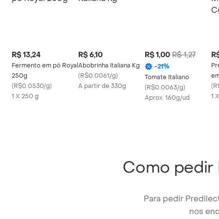
R$ 13,24
R$ 6,10
R$ 1,00
R$ 1,27
R$
Fermento em pó Royal
Abobrinha Italiana Kg
Pr
-
21
%
250g
(
R$0.0061/g
)
em
Tomate Italiano
(
R$0.0530/g
)
A partir de 330g
(
R
(
R$0.0063/g
)
1 X 250 g
1 
Aprox. 160g/ud
Como pedir
Para pedir Predile
nos enc