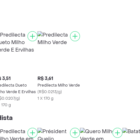
 3,51
R$ 3,61
edilecta Dueto
Predilecta Milho Verde
lho Verde E Ervilhas
(
R$0.0213/g
)
$0.0207/g
)
1 X 170 g
X 170 g
ista