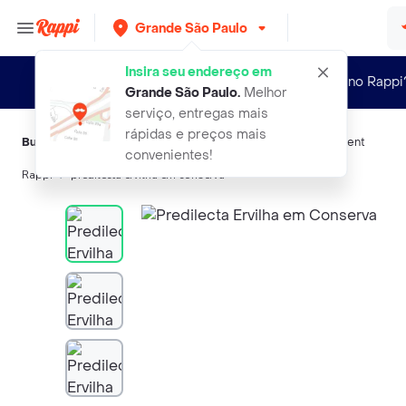
Grande São Paulo
Insira seu endereço em
Novo no Rappi
Grande São Paulo
.
Melhor
serviço, entregas mais
rápidas e preços mais
Buscas relacionadas:
Grãos
,
Predilecta
,
Stella
,
Royal
,
President
convenientes!
Rappi
predilecta ervilha em conserva