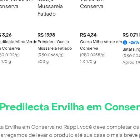
 3,26
R$ 19,98
R$ 4,34
R$ 0,71
edilecta Milho Verde
Président Queijo
Quero Milho Verde em
-
26
%
 Conserva
Mussarela Fatiado
Conserva
Batata In
$0.0192/g
)
(
R$0.0666/g
)
(
R$0.0255/g
)
(
R$0.004
X 170 g
300 g
1 X 170 g
Aprox. 1
Predilecta Ervilha em Conse
cta Ervilha em Conserva no Rappi, você deve completar os
arregamos de levar o produto até sua casa o mais breve 