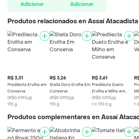
Adicionar
Adicionar
Produtos relacionados en Assaí Atacadista
R$ 3,31
R$ 3,26
R$ 3,61
R$
Predilecta Ervilha em
Stella Doro Ervilha Em
Predilecta Dueto
Pr
Conserva
Conserva
Ervilha e Milho em
Mi
(
R$0.0195/g
)
(
R$0.0192/g
)
Conserva
(
R$0.0213/g
)
(
R
170 g
170 g
1 X 170.0 g
1 
Produtos complementares en Assaí Atacad