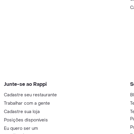
C
Junte-se ao Rappi
S
Cadastre seu restaurante
B
Trabalhar com a gente
T
Cadastre sua loja
T
P
Posições disponíveis
P
Eu quero ser um