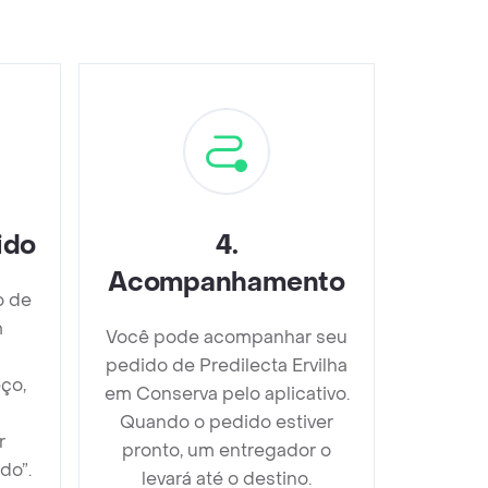
ido
4
.
Acompanhamento
o de
m
Você pode acompanhar seu
pedido de Predilecta Ervilha
ço,
em Conserva pelo aplicativo.
Quando o pedido estiver
r
pronto, um entregador o
do”.
levará até o destino.