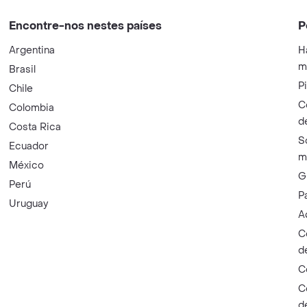
Encontre-nos nestes países
P
Argentina
H
m
Brasil
P
Chile
C
Colombia
d
Costa Rica
S
Ecuador
m
México
G
Perú
P
Uruguay
A
C
d
C
C
d