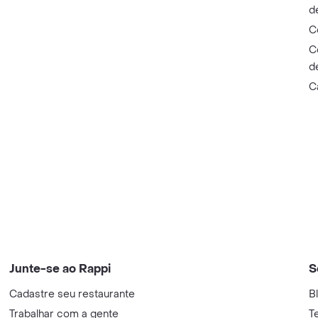
d
C
C
d
C
Junte-se ao Rappi
S
Cadastre seu restaurante
B
Trabalhar com a gente
T