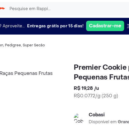
Cadastrar-me
?
Aproveite...
Entregas grátis por 15 dias!
en
,
Pedigree
,
Super Secão
Premier Cookie 
Pequenas Fruta
R$ 19,28
/
u
R$0.0772/g
(
250 g
)
Cobasi
Disponível em
Grand