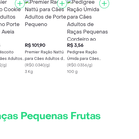
8
R$ 101,90
R$ 3,56
Biscoito
Premier Ração Nattú
Pedigree Ração
ães Adultos
para Cães Adultos de
Úmida para Cães
 Porte Coco
2/g
)
Porte Pequeno
(
R$0.0340/g
)
Adultos de Raças
(
R$0.0356/g
)
3 Kg
Pequenas Cordeiro ao
100 g
Molho Sachê 100g
aças Pequenas Frutas