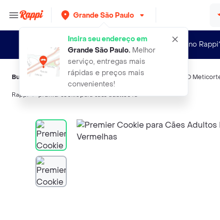
Grande São Paulo
Insira seu endereço em
Novo no Rappi
Grande São Paulo
.
Melhor
serviço, entregas mais
rápidas e preços mais
Buscas relacionadas:
Alimento para cachorros
,
Premier
,
MSD Meticort
convenientes!
Rappi
premier cookie para caes adultos ra