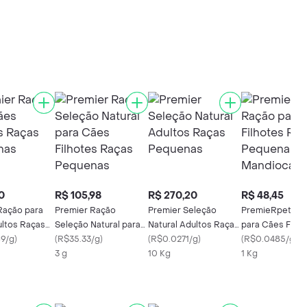
0
R$ 105,98
R$ 270,20
R$ 48,45
Ração para
Premier Ração
Premier Seleção
PremieRpet Ra
ltos Raças
Seleção Natural para
Natural Adultos Raças
para Cães Filho
s
9/g
)
Cães Filhotes Raças
(
R$35.33/g
)
Pequenas
(
R$0.0271/g
)
Raças Pequena
(
R$0.0485/g
)
Pequenas
3 g
10 Kg
Mandioca
1 Kg