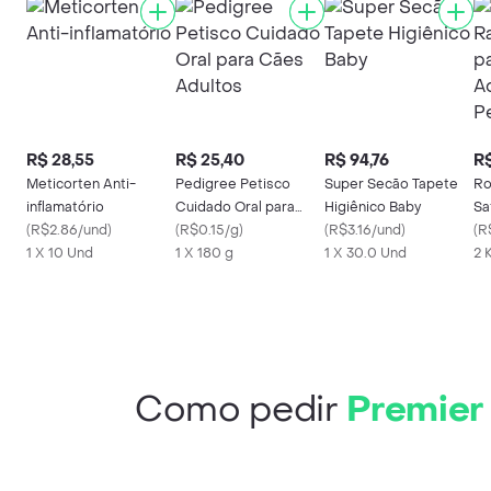
R$ 28,55
R$ 25,40
R$ 94,76
R$
Meticorten Anti-
Pedigree Petisco
Super Secão Tapete
Ro
inflamatório
Cuidado Oral para
Higiênico Baby
Sa
(
R$2.86/und
)
Cães Adultos
(
R$0.15/g
)
(
R$3.16/und
)
Ad
(
R
1 X 10 Und
1 X 180 g
1 X 30.0 Und
Pe
2 
Como pedir
Premier