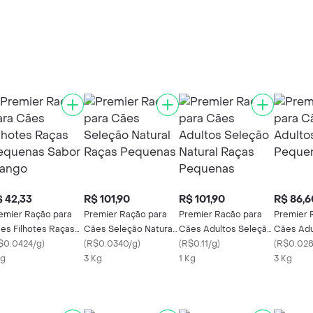
 42,33
R$ 101,90
R$ 101,90
R$ 86,6
emier Ração para
Premier Ração para
Premier Racão para
Premier 
es Filhotes Raças
Cães Seleção Natural
Cães Adultos Seleção
Cães Adu
quenas Sabor
$0.0424/g
)
Raças Pequenas
(
R$0.0340/g
)
Natural Raças
(
R$0.11/g
)
Pequena
(
R$0.028
ango
Kg
3 Kg
Pequenas
1 Kg
3 Kg