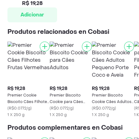
R$ 19,28
Adicionar
Produtos relacionados en Cobasi
R$ 19,28
R$ 19,28
R$ 19,28
R$
Premier Cookie
Premier Biscoito
Premier Biscoito
Pr
Biscoito Cães Filhotes
Cookie para Cães
Cookie Cães Adultos
Cã
Frutas Vermelhas
(
R$0.0772/g
)
Adultos
(
R$0.0772/g
)
Pequeno Porte Coco
(
R$0.0772/g
)
Pe
(
R
1 X 250 g
1 X 250 g
e Aveia
1 X 250 g
Fr
1 
Produtos complementares en Cobasi