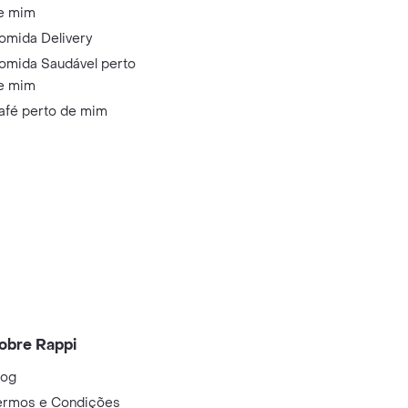
e mim
omida Delivery
omida Saudável perto
e mim
afé perto de mim
obre Rappi
log
ermos e Condições