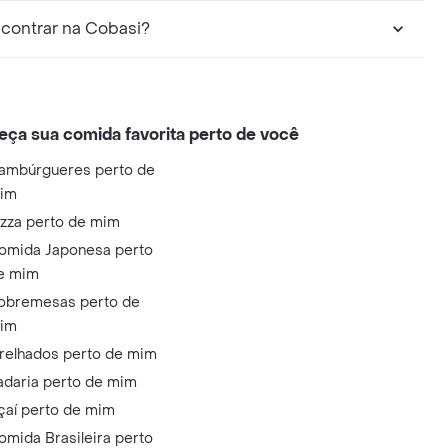
contrar na Cobasi?
eça sua comida favorita perto de você
ambúrgueres perto de
im
izza perto de mim
omida Japonesa perto
e mim
obremesas perto de
im
relhados perto de mim
adaria perto de mim
çaí perto de mim
omida Brasileira perto