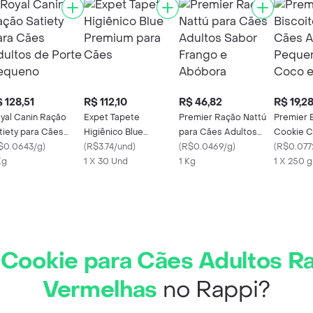
 128,51
R$ 112,10
R$ 46,82
R$ 19,2
yal Canin Ração
Expet Tapete
Premier Ração Nattú
Premier 
tiety para Cães
Higiênico Blue
para Cães Adultos
Cookie C
ultos de Porte
$0.0643/g
)
Premium para Cães
(
R$3.74/und
)
Sabor Frango e
(
R$0.0469/g
)
Pequeno
(
R$0.077
queno
Kg
1 X 30 Und
Abóbora
1 Kg
e Aveia
1 X 250 g
 Cookie para Cães Adultos R
Vermelhas
no Rappi?