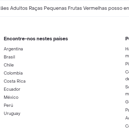
Cães Adultos Raças Pequenas Frutas Vermelhas posso en
Encontre-nos nestes países
P
Argentina
H
m
Brasil
P
Chile
C
Colombia
d
Costa Rica
S
Ecuador
m
México
G
Perú
P
Uruguay
A
C