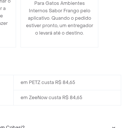
mar o
Para Gatos Ambientes
r a
Internos Sabor Frango pelo
 e
aplicativo. Quando o pedido
azer
estiver pronto, um entregador
o levará até o destino.
em PETZ custa R$ 84,65
em ZeeNow custa R$ 84,65
os Sabor Frango posso encontrar em Cobasi?