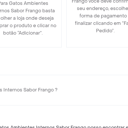
Frango você deve confir
Para Gatos Ambientes
seu endereço, escolhe
ernos Sabor Frango basta
forma de pagamento
olher a loja onde deseja
finalizar clicando em ”F
rar o produto e clicar no
Pedido”.
botão “Adicionar”.
 Internos Sabor Frango ?
Que produtos semelhantes a Premier Racao Para Gatos Ambientes Intern