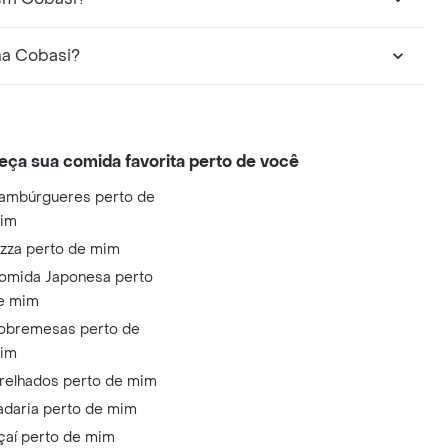
 Sabor Frango posso encontrar na Cobasi?
eça sua comida favorita perto de você
ambúrgueres perto de
im
izza perto de mim
omida Japonesa perto
e mim
obremesas perto de
im
relhados perto de mim
adaria perto de mim
çaí perto de mim