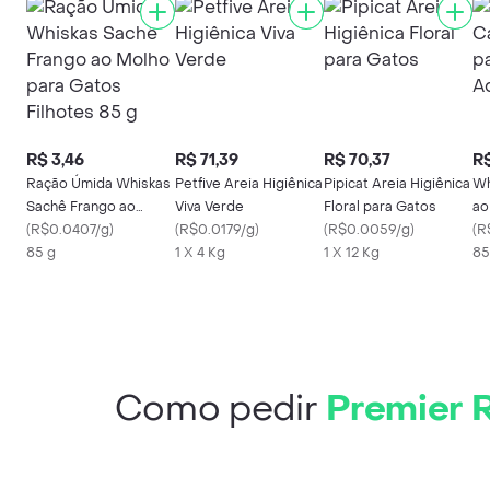
R$ 3,46
R$ 71,39
R$ 70,37
R$
Ração Úmida Whiskas
Petfive Areia Higiênica
Pipicat Areia Higiênica
Wh
Sachê Frango ao
Viva Verde
Floral para Gatos
ao
Molho para Gatos
(
R$0.0407/g
)
(
R$0.0179/g
)
(
R$0.0059/g
)
Ad
(
R
Filhotes 85 g
85 g
1 X 4 Kg
1 X 12 Kg
85
Como pedir
Premier 