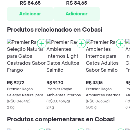
R$ 84,65
R$ 84,65
Adicionar
Adicionar
Produtos relacionados en Cobasi
R$ 92,72
R$ 91,70
R$ 33,15
R$
Premier Ração
Premier Ração
Premier Ração
Pr
Seleção Natural para
Ambientes Internos
Ambientes Internos
Am
Gatos Castrados
(
R$0.0464/g
)
Light Gatos Adultos
(
R$0.0459/g
)
para Gatos Adultos
(
R$0.0663/g
)
pa
(
R
Sabor Frango
2 Kg
Salmão
2 Kg
Sabor Salmão
500 g
Fr
8 
Produtos complementares en Cobasi