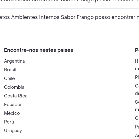
Que produtos relacionados a Premier Racao Para Gatos Ambientes Internos
Encontre-nos nestes países
P
Argentina
H
m
Brasil
P
Chile
C
Colombia
d
Costa Rica
S
Ecuador
m
México
G
Perú
P
Uruguay
A