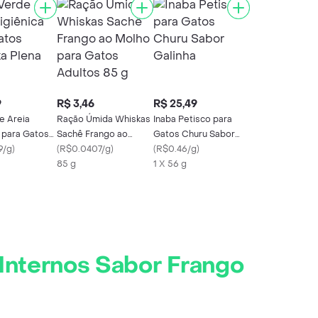
9
R$ 3,46
R$ 25,49
e Areia
Ração Úmida Whiskas
Inaba Petisco para
a para Gatos
Sachê Frango ao
Gatos Churu Sabor
Plena
9/g
)
Molho para Gatos
(
R$0.0407/g
)
Galinha
(
R$0.46/g
)
Adultos 85 g
85 g
1 X 56 g
Internos Sabor Frango