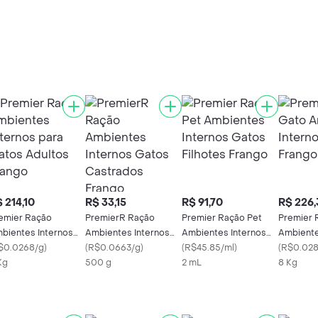
 214,10
R$ 33,15
R$ 91,70
R$ 226,
emier Ração
PremierR Ração
Premier Ração Pet
Premier 
bientes Internos
Ambientes Internos
Ambientes Internos
Ambiente
ra Gatos Adultos
$0.0268/g
)
Gatos Castrados
(
R$0.0663/g
)
Gatos Filhotes Frango
(
R$45.85/ml
)
Filhotes 
(
R$0.028
ango
Kg
Frango
500 g
2 mL
8 Kg