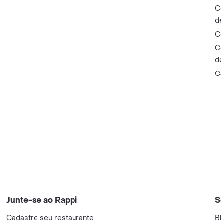
C
d
C
C
d
C
Junte-se ao Rappi
S
Cadastre seu restaurante
B