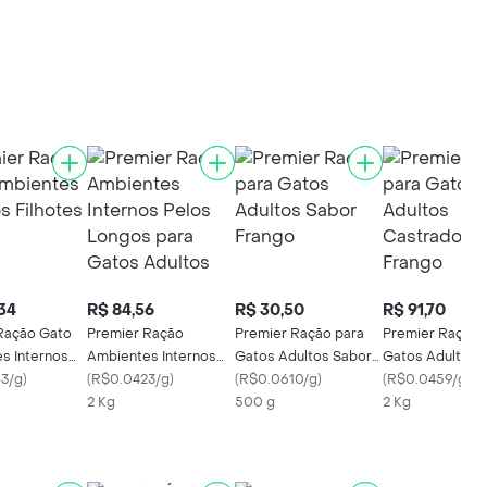
34
R$ 84,56
R$ 30,50
R$ 91,70
Ração Gato
Premier Ração
Premier Ração para
Premier Ração 
s Internos
Ambientes Internos
Gatos Adultos Sabor
Gatos Adultos
Frango
3/g
)
Pelos Longos para
(
R$0.0423/g
)
Frango
(
R$0.0610/g
)
Castrados Sab
(
R$0.0459/g
)
Gatos Adultos
2 Kg
500 g
Frango
2 Kg