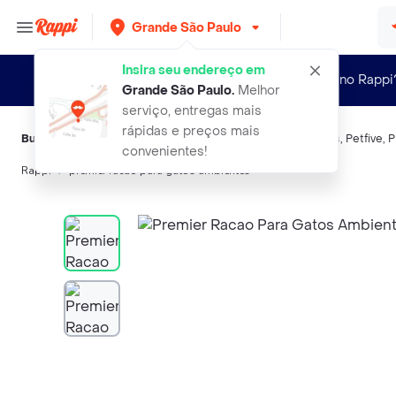
Grande São Paulo
Insira seu endereço em
Novo no Rappi
Grande São Paulo
.
Melhor
serviço, entregas mais
rápidas e preços mais
Buscas relacionadas:
Alimento para gatos
,
Premier
,
Whiskas
,
Petfive
,
P
convenientes!
Rappi
premier racao para gatos ambientes