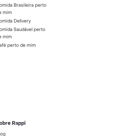
omida Brasileira perto
e mim
omida Delivery
omida Saudável perto
e mim
afé perto de mim
obre Rappi
log