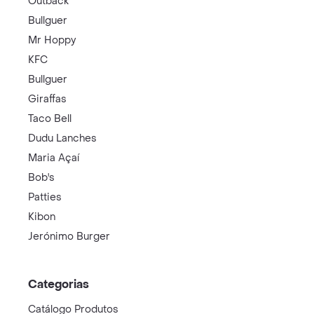
Outback
Bullguer
Mr Hoppy
KFC
Bullguer
Giraffas
Taco Bell
Dudu Lanches
Maria Açaí
Bob's
Patties
Kibon
Jerónimo Burger
Categorias
Catálogo Produtos