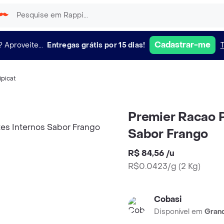
Cadastrar-me
?
Aproveite...
Entregas grátis por 15 dias!
ipicat
Premier Racao P
Sabor Frango
R$ 84,56
/
u
R$0.0423/g
(
2 Kg
)
Cobasi
Disponível em
Grand