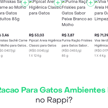
 3,46
R$ 53,03
R$ 3,87
R$ 71,3
iskas Sachê Carne
Pipicat Areia Higiênica
Purina Ração Friskies
Viva Verd
 Molho para Gatos
Classic para Gatos
para Gatos Sabor
Higiênic
ultos 85g
$0.0407/g
)
(
R$0.0045/g
)
Peixe Branco ao Molho
(
R$0.0455/g
)
Limpeza 
(
R$0.017
 g
1 X 12 Kg
85 g
1 X 4 Kg
Racao Para Gatos Ambientes 
no Rappi?