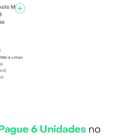
3
 Mel e Limao
as
und
)
nd
8 Pague 6 Unidades
no