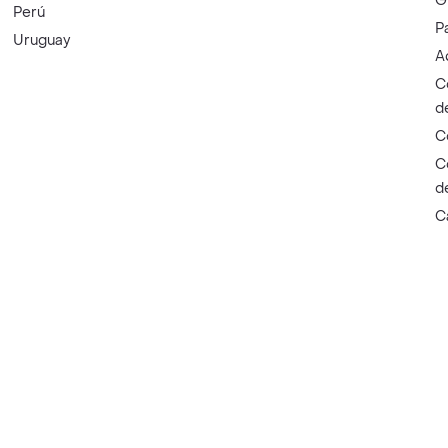
G
Perú
P
Uruguay
A
C
d
C
C
d
C