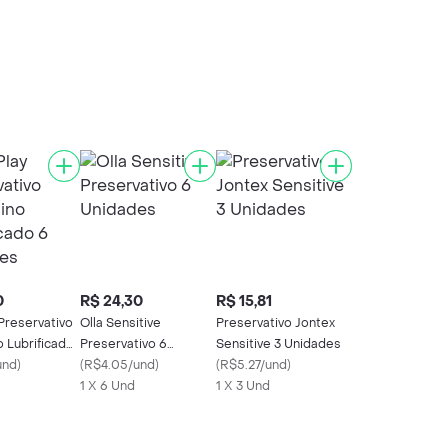
0
R$ 24,30
R$ 15,81
 Preservativo
Olla Sensitive
Preservativo Jontex
 Lubrificado
Preservativo 6
Sensitive 3 Unidades
es
und
)
Unidades
(
R$4.05/und
)
(
R$5.27/und
)
1 X 6 Und
1 X 3 Und