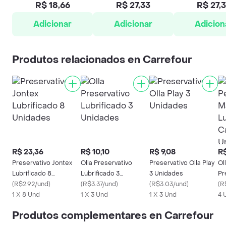
R$ 18,66
R$ 27,33
R$ 27,
Adicionar
Adicionar
Adicion
Produtos relacionados en Carrefour
R$ 23,36
R$ 10,10
R$ 9,08
R$
Preservativo Jontex
Olla Preservativo
Preservativo Olla Play
Ol
Lubrificado 8
Lubrificado 3
3 Unidades
Pr
Unidades
(
R$2.92/und
)
Unidades
(
R$3.37/und
)
(
R$3.03/und
)
Ma
(
R
1 X 8 Und
1 X 3 Und
1 X 3 Und
Ca
4 
Produtos complementares en Carrefour