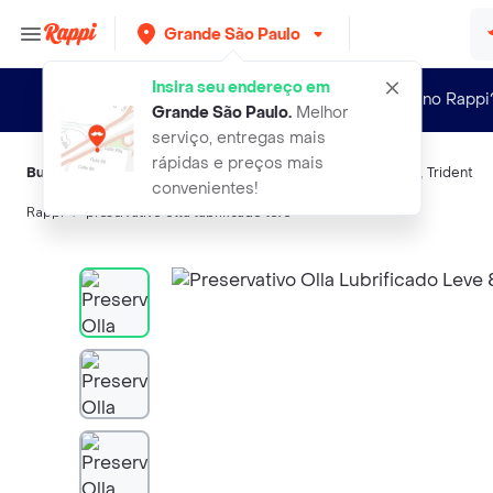
Grande São Paulo
Insira seu endereço em
Novo no Rappi
Grande São Paulo
.
Melhor
serviço, entregas mais
rápidas e preços mais
Buscas relacionadas:
Preservativos
,
Olla
,
Jontex
,
Cimegripe
,
Trident
convenientes!
Rappi
preservativo olla lubrificado leve