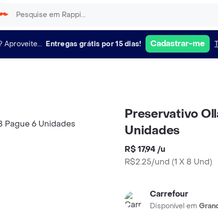
Cadastrar-me
?
Aproveite...
Entregas grátis por 15 dias!
Preservativo Ol
Unidades
R$ 17,94
/
u
R$2.25/und
(
1 X 8 Und
)
Carrefour
Disponível em
Grand