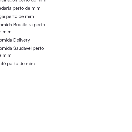
relhados perto de mim
adaria perto de mim
çaí perto de mim
omida Brasileira perto
e mim
omida Delivery
omida Saudável perto
e mim
afé perto de mim