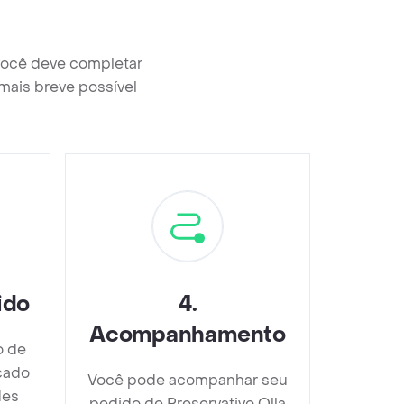
 você deve completar
mais breve possível
ido
4
.
Acompanhamento
o de
icado
Você pode acompanhar seu
des
pedido de Preservativo Olla