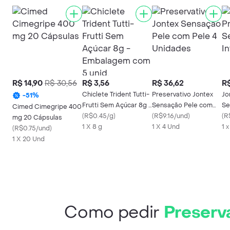
R$ 14,90
R$ 30,56
R$ 3,56
R$ 36,62
R$
Chiclete Trident Tutti-
Preservativo Jontex
Jo
-
51
%
Frutti Sem Açúcar 8g -
Sensação Pele com
Se
Cimed Cimegripe 400
Embalagem com 5
(
R$0.45/g
)
Pele 4 Unidades
(
R$9.16/und
)
(
R
mg 20 Cápsulas
unid.
1 X 8 g
1 X 4 Und
1 
(
R$0.75/und
)
1 X 20 Und
Como pedir
Preserva