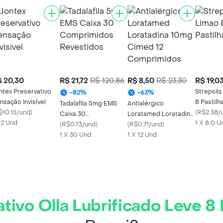
 20,30
R$ 21,72
R$ 120,86
R$ 8,50
R$ 23,30
R$ 19,0
ntex Preservativo
Strepsils
-
82
%
-
63
%
nsação Invisível
8 Pastilh
Tadalafila 5mg EMS
Antialérgico
$10.15/und
)
(
R$2.38/
Caixa 30
Loratamed Loratadina
x 2 Und
1 X 8.0 U
Comprimidos
(
R$0.73/und
)
10mg Cimed 12
(
R$0.71/und
)
Revestidos
1 X 30 Und
Comprimidos
1 X 12 Und
tivo Olla Lubrificado Leve 