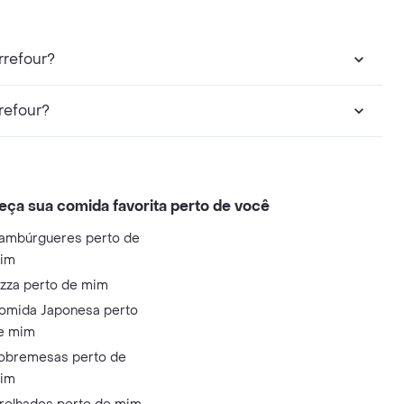
rrefour?
refour?
eça sua comida favorita perto de você
ambúrgueres perto de
im
izza perto de mim
omida Japonesa perto
e mim
obremesas perto de
im