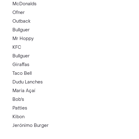
McDonalds
Ofner
Outback
Bullguer
Mr Hoppy
KFC
Bullguer
Giraffas
Taco Bell
Dudu Lanches
Maria Açaí
Bob's
Patties
Kibon
Jerónimo Burger