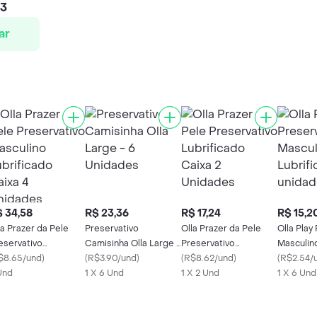
33
ar
 34,58
R$ 23,36
R$ 17,24
R$ 15,2
la Prazer da Pele
Preservativo
Olla Prazer da Pele
Olla Play
eservativo
Camisinha Olla Large -
Preservativo
Masculino
sculino Lubrificado
$8.65/und
)
6 Unidades
(
R$3.90/und
)
Lubrificado Caixa 2
(
R$8.62/und
)
6 unidad
(
R$2.54/
ixa 4 Unidades
Und
1 X 6 Und
Unidades
1 X 2 Und
1 X 6 Und