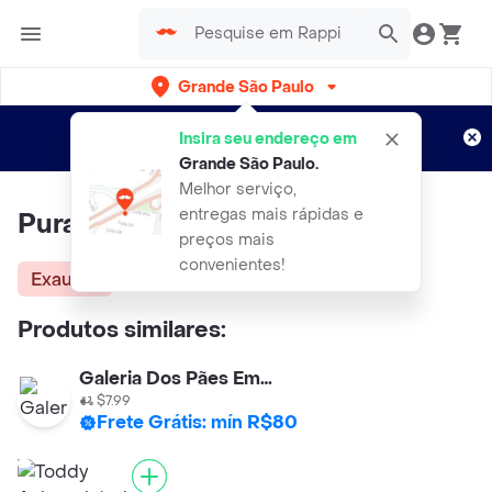
Grande São Paulo
Cadastre-se
Novo no Rappi?
e aproveite...
Insira seu endereço em
Entregas grátis por 15 dias!
Aplicam T&C
Grande São Paulo
.
Melhor serviço,
entregas mais rápidas e
Pura Vida Cacau Pó Premium
preços mais
convenientes!
Exausta
Produtos similares:
Galeria Dos Pães Empório
$7.99
Frete Grátis: mín R$80