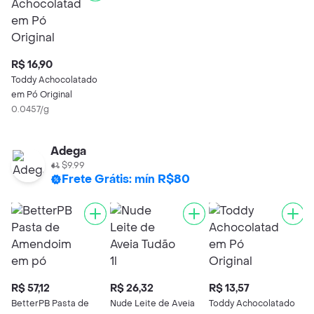
R$ 16,90
Toddy Achocolatado
em Pó Original
0.0457/g
Adega
$9.99
Frete Grátis: mín R$80
R$ 57,12
R$ 26,32
R$ 13,57
R
BetterPB Pasta de
Nude Leite de Aveia
Toddy Achocolatado
G