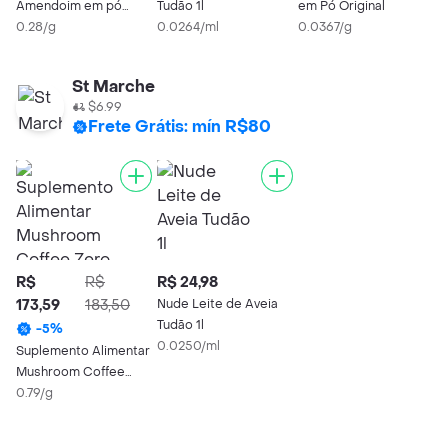
Amendoim em pó
Tudão 1l
em Pó Original
S
Chocolate Belga
0.28/g
0.0264/ml
0.0367/g
0
St Marche
$6.99
Frete Grátis: mín R$80
R$
R$
R$ 24,98
173,59
183,50
Nude Leite de Aveia
Tudão 1l
-
5
%
0.0250/ml
Suplemento Alimentar
Mushroom Coffee
Zero Açúcar Mushin
0.79/g